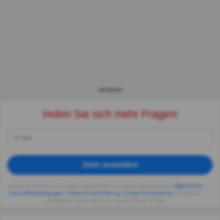
WERBUNG
Holen Sie sich mehr Fragen!
Jetzt anmelden
Indem Sie fortsetzen, erklären Sie sich einverstanden mit Quizzclub's
Allgemeinen
Geschäftsbedingungen
,
Datenschutzerklärung
,
Cookie-Verwendung
und erhalten
Sie tägliche Quizfragen vom QuizzClub per E-Mail.