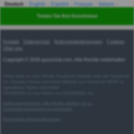
Deutsch
English
Español
Français
Italiano
Nederlands
Polski
Português
Svenska
Türkçe
Testen Sie Ihre Kenntnisse
Русский
Українська
हिन्दी
한국어
汉语
漢語
Kontakt
Datenschutz
Nutzungsbedingungen
Cookies
Über uns
Copyright © 2026 quizzclub.com. Alle Rechte vorbehalten
Diese Seite ist nicht Teil der Facebook-Website oder der Facebook
Inc. Darüber hinaus wird diese Website von Facebook NICHT in
irgendeiner Weise unterstützt.
FACEBOOK ist eine Marke von FACEBOOK, Inc.
Haftungsausschluss: Alle Inhalte werden nur zu
Unterhaltungszwecken bereitgestellt.
Persönliche Datenpräferenzen