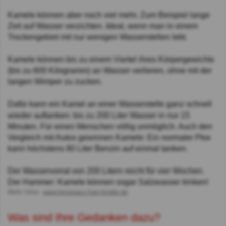
Kamele können aber noch viel mehr. Zum Beispiel lange
Zeit auf Wasser verzichten. Ideal, wenn man in einem
Trockengebiet mit nur wenigen Wasserstellen lebt.
Kamele können bis zu einem Viertel ihres Körpergewichts
(bis zu 600 Kilogramm) an Wasser verlieren, ohne mit der
langen Wimper zu zucken.
Dafür kann ein Kamel an einer Wasserstelle ganz schnell
wieder auftanken: bis zu 200 Liter Wasser in nur 15
Minuten. Für einen Menschen völlig unmöglich. Auch den
Vergleich mit Autos gewinnen Kamele: Ein normaler Pkw
kann höchstens 80 Liter Benzin auf einmal tanken.
Der Wasservorrat von 200 Litern reicht für vier Wochen.
Der Hammer: Kamele können sogar Salzwasser trinken!
Mehr Infos:
www.lernspass-fuer-kinder.de
Was sind Ihre Gedanken dazu?