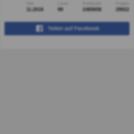
Seit
Level
Punktzahl
Fragen
11.2018
99
2485658
29922
Teilen
auf Facebook