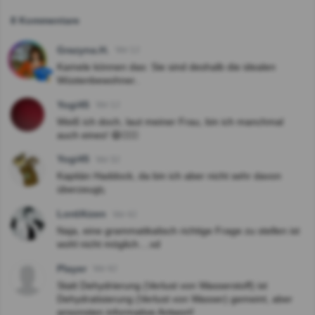
8 Kommentare
Grazyna.H.
Vor 1J
Kamele können das: Sie sind deshalb die idealen
Wüstenbewohner..
Yogi45
Vor 1J
Weiß ich doch, laut meiner Frau, bin ich manchmal
auch eines! 😆😮‍💨🔨
Yogi45
Vor 3J
Kapitän Haddock, da bin ich aber nicht sehr davon
überzeugt¡
LordAizen
Vor 4J
Naja, eine grammatikalisch richtige Frage zu stellen ist
wohl nicht möglich....xd
Player
Vor 4J
Statt Dehydrierung (Verlust von Wasserstoff) ist
Dehydratisierung (Verlust von Wasser) gemeint, aber
ansonsten informative Antwort!