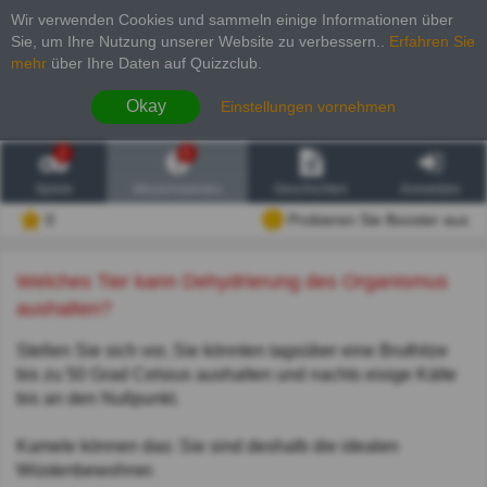
Wir verwenden Cookies und sammeln einige Informationen über
Sie, um Ihre Nutzung unserer Website zu verbessern.
.
Erfahren Sie
mehr
über Ihre Daten auf Quizzclub.
Okay
Einstellungen vornehmen
2
6
Spiele
Wissenswertes
Geschichten
Anmelden
0
Probieren Sie Booster aus
Welches Tier kann Dehydrierung des Organismus
aushalten?
Stellen Sie sich vor, Sie könnten tagsüber eine Bruthitze
bis zu 50 Grad Celsius aushalten und nachts eisige Kälte
bis an den Nullpunkt.
Kamele können das: Sie sind deshalb die idealen
Wüstenbewohner.