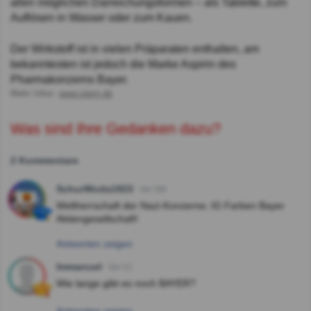
allen möglichen Darreichungsformen – als Tablette, zum
Auflösen in Wasser oder zum Kauen.
Der Wirkstoff ist in vielen Präparaten enthalten, am
bekanntesten ist jedoch die Marke Aspirin des
Pharmakonzerns Bayer.
Mehr Infos:
www.stern.de
Was sind Ihre Gedanken dazu?
2 Kommentare
SchurWoda1923
Vor 5M
Weltherrschaft der Nazi-Konzerne; IG Farben Bayer
Aktiengesellschaft!
Antworten zeigen
Immanuel
Vor 5J
Wie lange gibt es noch BAYER?
Antworten zeigen