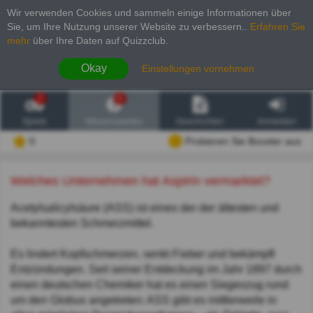
Wir verwenden Cookies und sammeln einige Informationen über
Sie, um Ihre Nutzung unserer Website zu verbessern.
.
Erfahren Sie
mehr
über Ihre Daten auf Quizzclub.
Okay
Einstellungen vornehmen
2
6
Spiele
Wissenswertes
Geschichten
Anmelden
0
Probieren Sie Booster aus
Welches Unternehmen hat Aspirin vermarktet?
Acetylsalicylsäure (ASS) ist eines der der ältesten und
bekanntesten Schmerzmittel.
Es lindert Kopfschmerzen, senkt Fieber und bekämpft
Entzündungen. Seit seiner Entdeckung im Jahr 1897 durch
einen deutschen Chemiker hat es einen Siegeszug rund
um den Globus angetreten: ASS gibt es mittlerweile in