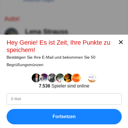
Autor:
Lena Strauss
Autor
✕
Hey Genie! Es ist Zeit, Ihre Punkte zu
speichern!
Seit
Level
Punktzahl
Fragen
Bestätigen Sie Ihre E-Mail und bekommen Sie 50
11.2018
99
2485658
29922
Begrüßungsmünzen
Teilen
auf Facebook
7.536
Spieler sind online
Fortsetzen