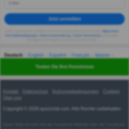
Jetzt anmelden
Indem Sie fortsetzen, erklären Sie sich einverstanden mit Quizzclub's
Allgemeinen
Geschäftsbedingungen
,
Datenschutzerklärung
,
Cookie-Verwendung
und erhalten
Sie tägliche Quizfragen vom QuizzClub per E-Mail.
Deutsch
English
Español
Français
Italiano
Nederlands
Polski
Português
Svenska
Türkçe
Testen Sie Ihre Kenntnisse
Русский
Українська
हिन्दी
한국어
汉语
漢語
Kontakt
Datenschutz
Nutzungsbedingungen
Cookies
Über uns
Copyright © 2026 quizzclub.com. Alle Rechte vorbehalten
Diese Seite ist nicht Teil der Facebook-Website oder der Facebook