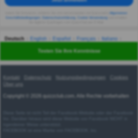
Indem Sie fortsetzen, erklären Sie sich einverstanden mit Quizzclub's
Allgemeinen
Geschäftsbedingungen
,
Datenschutzerklärung
,
Cookie-Verwendung
und erhalten
Sie tägliche Quizfragen vom QuizzClub per E-Mail.
Deutsch
English
Español
Français
Italiano
Nederlands
Polski
Português
Svenska
Türkçe
Testen Sie Ihre Kenntnisse
Русский
Українська
हिन्दी
한국어
汉语
漢語
Kontakt
Datenschutz
Nutzungsbedingungen
Cookies
Über uns
Copyright © 2026 quizzclub.com. Alle Rechte vorbehalten
Diese Seite ist nicht Teil der Facebook-Website oder der Facebook
Inc. Darüber hinaus wird diese Website von Facebook NICHT in
irgendeiner Weise unterstützt.
FACEBOOK ist eine Marke von FACEBOOK, Inc.