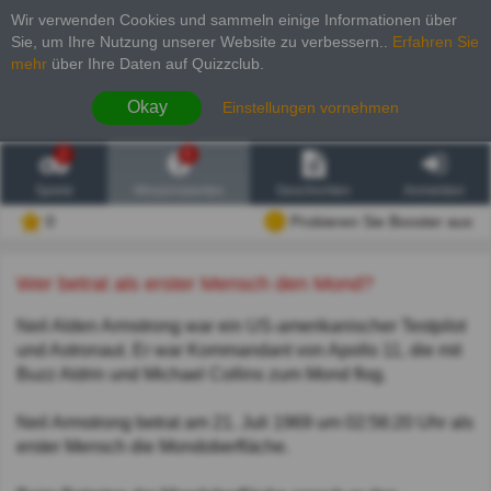
Wir verwenden Cookies und sammeln einige Informationen über
Sie, um Ihre Nutzung unserer Website zu verbessern.
.
Erfahren Sie
mehr
über Ihre Daten auf Quizzclub.
Okay
Einstellungen vornehmen
2
6
Spiele
Wissenswertes
Geschichten
Anmelden
0
Probieren Sie Booster aus
Wer betrat als erster Mensch den Mond?
Neil Alden Armstrong war ein US-amerikanischer Testpilot
und Astronaut. Er war Kommandant von Apollo 11, die mit
Buzz Aldrin und Michael Collins zum Mond flog.
Neil Armstrong betrat am 21. Juli 1969 um 02:56:20 Uhr als
erster Mensch die Mondoberfläche.