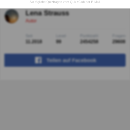
Sie tägliche Quizfragen vom QuizzClub per E-Mail.
Lena Strauss
Autor
Seit
Level
Punktzahl
Fragen
11.2018
99
2454258
29608
Teilen
auf Facebook