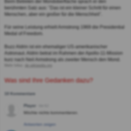
Beim Betreten der Mondoberfläche sprach er den
berühmten Satz aus: "Das ist ein kleiner Schritt für einen
Menschen, aber ein großer für die Menschheit".
Für seine Leistung erhielt Armstrong 1969 die Presidential
Medal of Freedom.
Buzz Aldrin ist ein ehemaliger US-amerikanischer
Astronaut. Aldrin betrat im Rahmen der Apollo-11-Mission
kurz nach Neil Armstrong als zweiter Mensch den Mond.
Mehr Infos:
de.wikipedia.org
Was sind Ihre Gedanken dazu?
10 Kommentare
Player
Vor 6J
Möchte nichts kommentieren.
Antworten zeigen