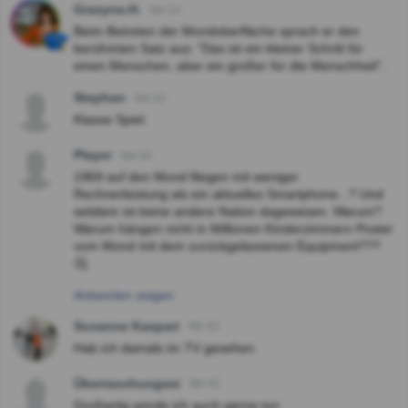
Grazyna.H.
Vor 1J
Beim Betreten der Mondoberfläche sprach er den
berühmten Satz aus: "Das ist ein kleiner Schritt für
einen Menschen, aber ein großer für die Menschheit"..
Stephan
Vor 2J
Klasse Spiel.
Player
Vor 3J
1969 auf den Mond fliegen mit weniger
Rechnerleistung als ein aktuelles Smartphone...? Und
seitdem ist keine andere Nation dagewesen. Warum?
Warum hängen nicht in Millionen Kinderzimmern Poster
vom Mond mit dem zurückgelassenen Equipment???
🤔
Antworten zeigen
Susanne Kaspari
Vor 4J
Hab ich damals im TV gesehen.
Überraschungsei
Vor 4J
Großartig würde ich auch gerne tun