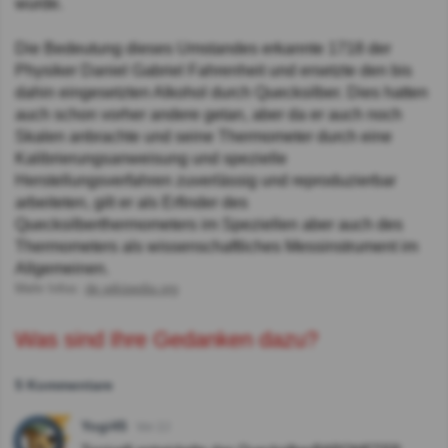
wurde.
Die Bedeutung dieses Umstandes erkannte 1718 der
Physiker Daniel Gabriel Fahrenheit und ersetzte den bis
dahin eingesetzten Alkohol durch Quecksilber. Dies hatten
auch schon vorher andere getan, aber da er auch noch
Skalen anbrachte und seine Thermometer durch eine
Kalibrierungsanweisung und spezielle
Herstellungsverfahren zuverlässig und reproduzierbar
arbeiteten, gilt er als Erfinder des
Quecksilberthermometers im Speziellen aber auch des
Thermometers als wissenschaftliches Messinstrument im
Allgemeinen.
Mehr Infos:
de.wikipedia.org
Was sind Ihre Gedanken dazu?
5 Kommentare
Yogi45
Vor 2J