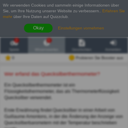
Wir verwenden Cookies und sammeln einige Informationen über
Sie, um Ihre Nutzung unserer Website zu verbessern.
.
Erfahren Sie
mehr
über Ihre Daten auf Quizzclub.
Okay
Einstellungen vornehmen
2
6
Spiele
Wissenswertes
Geschichten
Anmelden
0
Probieren Sie Booster aus
Wer erfand das Quecksilberthermometer?
Ein Quecksilberthermometer ist ein
Flüssigkeitsthermometer, das als Thermometerflüssigkeit
Quecksilber verwendet.
Erste Erwähnung findet Quecksilber in einer Arbeit von
Guillaume Amontons, in der die Änderung der Anzeige von
Quecksilberbarometern mit der Temperatur beschrieben