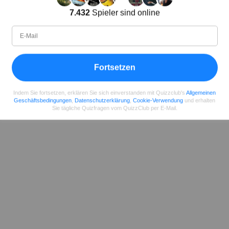
Lena Strauss
7.432
Spieler sind online
Autor
Seit
Level
Punktzahl
Fragen
11.2018
99
2485658
29922
Fortsetzen
Teilen
auf Facebook
Indem Sie fortsetzen, erklären Sie sich einverstanden mit Quizzclub's
Allgemeinen
Geschäftsbedingungen
,
Datenschutzerklärung
,
Cookie-Verwendung
und erhalten
Sie tägliche Quizfragen vom QuizzClub per E-Mail.