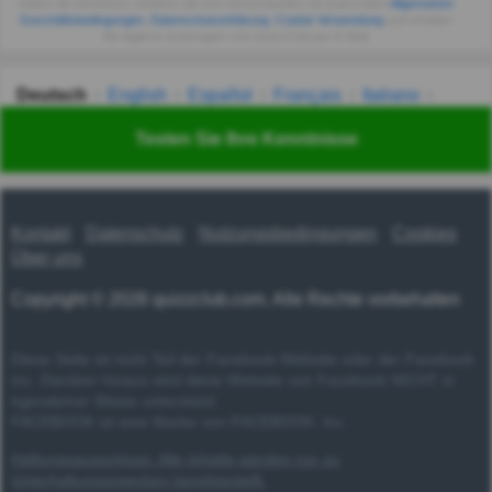
Indem Sie fortsetzen, erklären Sie sich einverstanden mit Quizzclub's
Allgemeinen
Geschäftsbedingungen
,
Datenschutzerklärung
,
Cookie-Verwendung
und erhalten
Sie tägliche Quizfragen vom QuizzClub per E-Mail.
Deutsch
English
Español
Français
Italiano
Nederlands
Polski
Português
Svenska
Türkçe
Testen Sie Ihre Kenntnisse
Русский
Українська
हिन्दी
한국어
汉语
漢語
Kontakt
Datenschutz
Nutzungsbedingungen
Cookies
Über uns
Copyright © 2026 quizzclub.com. Alle Rechte vorbehalten
Diese Seite ist nicht Teil der Facebook-Website oder der Facebook
Inc. Darüber hinaus wird diese Website von Facebook NICHT in
irgendeiner Weise unterstützt.
FACEBOOK ist eine Marke von FACEBOOK, Inc.
Haftungsausschluss: Alle Inhalte werden nur zu
Unterhaltungszwecken bereitgestellt.