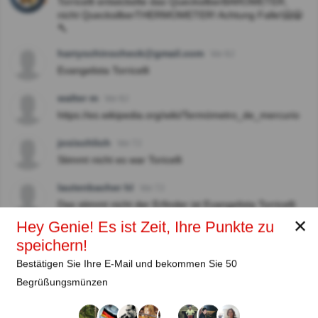
Torricelli entwickelte das QuecksilberBAROMETER,
nicht QuecksilberTHERMOMETER! Achtung Falle!🤗😁
🔨
harryschinscheck@gmail.com
Vor 6J
Evangelista Torricelli
walter m
Vor 6J
https://es.wikipedia.org/wiki/Termómetro_de_mercurio
josischlich
Vor 7J
Stimmt nicht es war Toricelli
lautenbacher hl
Vor 7J
Das stimmt nicht der Erfinder ist Evangelista Torricelli
1608-1647
✕
Hey Genie! Es ist Zeit, Ihre Punkte zu
speichern!
Antworten zeigen
Bestätigen Sie Ihre E-Mail und bekommen Sie 50
Begrüßungsmünzen
Autor: