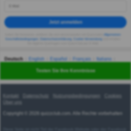
Jetzt anmelden
Indem Sie fortsetzen, erklären Sie sich einverstanden mit Quizzclub's
Allgemeinen
Geschäftsbedingungen
,
Datenschutzerklärung
,
Cookie-Verwendung
und erhalten
Sie tägliche Quizfragen vom QuizzClub per E-Mail.
Deutsch
English
Español
Français
Italiano
Nederlands
Polski
Português
Svenska
Türkçe
Testen Sie Ihre Kenntnisse
Русский
Українська
हिन्दी
한국어
汉语
漢語
Kontakt
Datenschutz
Nutzungsbedingungen
Cookies
Über uns
Copyright © 2026 quizzclub.com. Alle Rechte vorbehalten
Diese Seite ist nicht Teil der Facebook-Website oder der Facebook