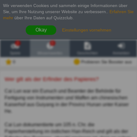
Wir verwenden Cookies und sammeln einige Informationen über
Sie, um Ihre Nutzung unserer Website zu verbessern.
.
Erfahren Sie
mehr
über Ihre Daten auf Quizzclub.
Okay
Einstellungen vornehmen
2
6
Spiele
Wissenswertes
Geschichten
Anmelden
0
Probieren Sie Booster aus
Wer gilt als der Erfinder des Papieres?
Cai Lun war ein Eunuch und Beamter der Behörde für
Fertigung von Instrumenten und Waffen am chinesischen
Kaiserhof aus Guiyang in der Provinz Hunan unter Kaiser
He.
Cai Lun dokumentierte um 105 n. Chr. die
Papierherstellung im östlichen Han-Reich und gilt als der