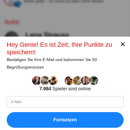
Weiss jeder - ich muss es aber nicht wissen
Autor:
Lena Strauss
Autor
✕
Hey Genie! Es ist Zeit, Ihre Punkte zu
speichern!
Seit
Level
Punktzahl
Fragen
Bestätigen Sie Ihre E-Mail und bekommen Sie 50
11.2018
99
2454258
29608
Begrüßungsmünzen
Teilen
auf Facebook
7.984
Spieler sind online
Fortsetzen