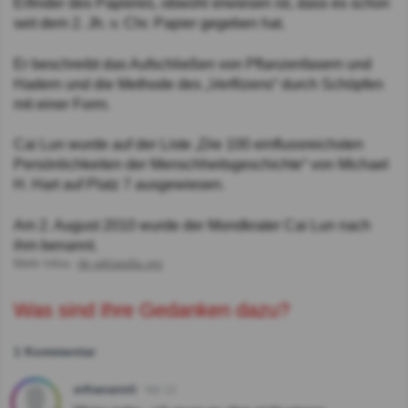
Erfinder des Papieres, obwohl erwiesen ist, dass es schon
seit dem 2. Jh. v. Chr. Papier gegeben hat.
Er beschreibt das Aufschließen von Pflanzenfasern und
Hadern und die Methode des „Verfilzens“ durch Schöpfen
mit einer Form.
Cai Lun wurde auf der Liste „Die 100 einflussreichsten
Persönlichkeiten der Menschheitsgeschichte“ von Michael
H. Hart auf Platz 7 ausgewiesen.
Am 2. August 2010 wurde der Mondkrater Cai Lun nach
ihm benannt.
Mehr Infos:
de.wikipedia.org
Was sind Ihre Gedanken dazu?
1 Kommentar
erhacaroti
Vor 1J