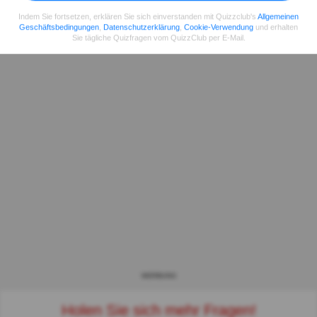
Indem Sie fortsetzen, erklären Sie sich einverstanden mit Quizzclub's
Allgemeinen
Geschäftsbedingungen
,
Datenschutzerklärung
,
Cookie-Verwendung
und erhalten
Sie tägliche Quizfragen vom QuizzClub per E-Mail.
WERBUNG
Holen Sie sich mehr Fragen!