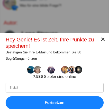
Was für eine blöde Frage?!
Autor:
Lena Strauss
✕
Hey Genie! Es ist Zeit, Ihre Punkte zu
Autor
speichern!
Bestätigen Sie Ihre E-Mail und bekommen Sie 50
Seit
Level
Punktzahl
Fragen
11.2018
99
2454258
29608
Begrüßungsmünzen
Teilen
auf Facebook
7.536
Spieler sind online
Fortsetzen