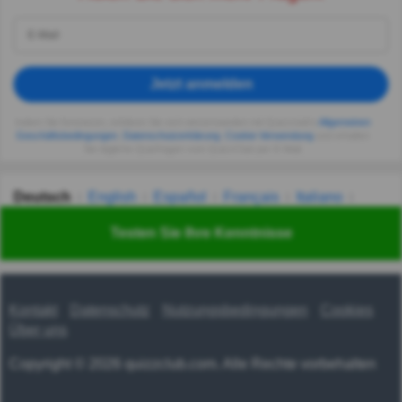
Jetzt anmelden
Indem Sie fortsetzen, erklären Sie sich einverstanden mit Quizzclub's
Allgemeinen
Geschäftsbedingungen
,
Datenschutzerklärung
,
Cookie-Verwendung
und erhalten
Sie tägliche Quizfragen vom QuizzClub per E-Mail.
Deutsch
English
Español
Français
Italiano
Nederlands
Polski
Português
Svenska
Türkçe
Testen Sie Ihre Kenntnisse
Русский
Українська
हिन्दी
한국어
汉语
漢語
Kontakt
Datenschutz
Nutzungsbedingungen
Cookies
Über uns
Copyright © 2026 quizzclub.com. Alle Rechte vorbehalten