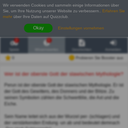
Wir verwenden Cookies und sammeln einige Informationen über
Sie, um Ihre Nutzung unserer Website zu verbessern.
.
Erfahren Sie
mehr
über Ihre Daten auf Quizzclub.
Okay
Einstellungen vornehmen
2
6
Spiele
Wissenswertes
Geschichten
Anmelden
0
Probieren Sie Booster aus
Wer ist der oberste Gott der slawischen Mythologie?
Perun ist der oberste Gott der slawischen Mythologie. Er ist
der Gott des Gewitters, des Donners und der Blitze. Zu
seinen Symbolen zählen die Schwertlilie, die Axt und die
Eiche.
Sein Name leitet sich aus der Wurzel per- (schlagen) und
der verstärkenden Endung -un ab und bedeutet demnach