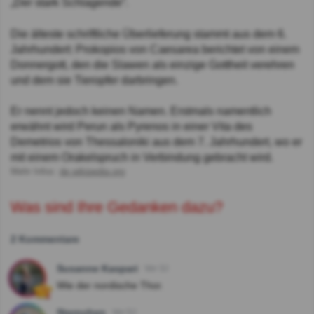
„Der stark Schlagende“.
Die älteste schriftliche Überlieferung stammt aus dem 6.
Jahrhundert: Prokopios von Caesarea berichtet von einem
Donnergott, den die Slawen als einzige Gottheit verehren
und dem sie Tieropfer darbringen.
Er nennt jedoch keinen Namen. Erstmals namentlich
erwähnt wird Perun als Pyrenos in einer Vita des
Demetrios von Thessaloniki aus dem 7. Jahrhundert, wo er
mit einem Orakelspruch in Verbindung gebracht wird.
Mehr Infos:
de.wikipedia.org
Was sind Ihre Gedanken dazu?
2 Kommentare
Susanne Kaspari
Vor 3J
Wie der nordische Thor.
Sternchen
Vor 5J