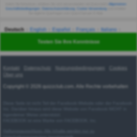
Indem Sie fortsetzen, erklären Sie sich einverstanden mit Quizzclub's
Allgemeinen
Geschäftsbedingungen
,
Datenschutzerklärung
,
Cookie-Verwendung
und erhalten
Sie tägliche Quizfragen vom QuizzClub per E-Mail.
Deutsch
English
Español
Français
Italiano
Nederlands
Polski
Português
Svenska
Türkçe
Testen Sie Ihre Kenntnisse
Русский
Українська
हिन्दी
한국어
汉语
漢語
Kontakt
Datenschutz
Nutzungsbedingungen
Cookies
Über uns
Copyright © 2026 quizzclub.com. Alle Rechte vorbehalten
Diese Seite ist nicht Teil der Facebook-Website oder der Facebook
Inc. Darüber hinaus wird diese Website von Facebook NICHT in
irgendeiner Weise unterstützt.
FACEBOOK ist eine Marke von FACEBOOK, Inc.
Haftungsausschluss: Alle Inhalte werden nur zu
Unterhaltungszwecken bereitgestellt.