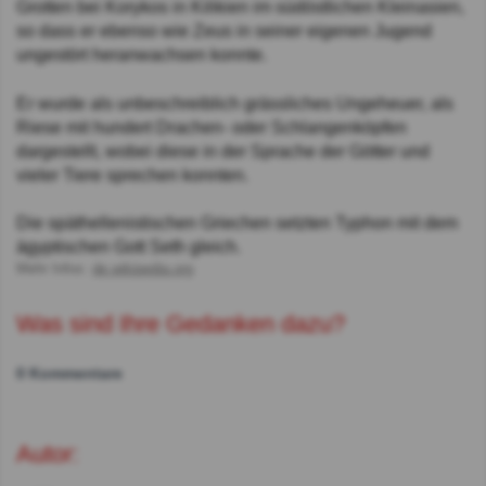
Grotten bei Korykos in Kilikien im südöstlichen Kleinasien,
so dass er ebenso wie Zeus in seiner eigenen Jugend
ungestört heranwachsen konnte.
Er wurde als unbeschreiblich grässliches Ungeheuer, als
Riese mit hundert Drachen- oder Schlangenköpfen
dargestellt, wobei diese in der Sprache der Götter und
vieler Tiere sprechen konnten.
Die späthellenistischen Griechen setzten Typhon mit dem
ägyptischen Gott Seth gleich.
Mehr Infos:
de.wikipedia.org
Was sind Ihre Gedanken dazu?
0 Kommentare
Autor: