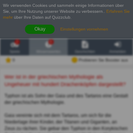
Wir verwenden Cookies und sammeln einige Informationen über
Sie, um Ihre Nutzung unserer Website zu verbessern.
.
Erfahren Sie
mehr
über Ihre Daten auf Quizzclub.
Okay
Einstellungen vornehmen
2
6
Spiele
Wissenswertes
Geschichten
Anmelden
0
Probieren Sie Booster aus
Wer ist in der griechischen Mythologie als
Ungeheuer mit hundert Drachenköpfen dargestellt?
Typhon ist als Sohn der Gaia und des Tartaros eine Gestalt
der griechischen Mythologie.
Gaia vereinte sich mit dem Tartaros, um sich für die
Niederlage ihrer Kinder, der Titanen und Giganten, an
Zeus zu rächen. Sie gebar den Typhon in den Korykischen