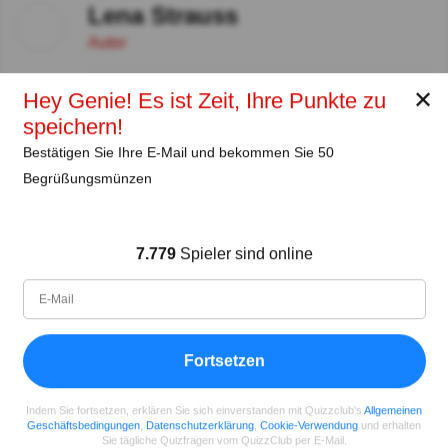
Lena Strauss
Autor
✕
Seit
Level
Punktzahl
Fragen
Hey Genie! Es ist Zeit, Ihre Punkte zu
11.2018
99
2459458
29660
speichern!
Bestätigen Sie Ihre E-Mail und bekommen Sie 50
Teilen
auf Facebook
Begrüßungsmünzen
7.779
Spieler sind online
Fortsetzen
Indem Sie fortsetzen, erklären Sie sich einverstanden mit Quizzclub's
Allgemeinen
Geschäftsbedingungen
,
Datenschutzerklärung
,
Cookie-Verwendung
und erhalten
Sie tägliche Quizfragen vom QuizzClub per E-Mail.