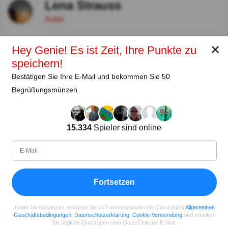
Lena Strauss
Autor
Seit
Level
Punktzahl
Fragen
✕
Hey Genie! Es ist Zeit, Ihre Punkte zu
11.2018
99
2485658
29922
speichern!
Bestätigen Sie Ihre E-Mail und bekommen Sie 50
Teilen
auf Facebook
Begrüßungsmünzen
15.334
Spieler sind online
Fortsetzen
Indem Sie fortsetzen, erklären Sie sich einverstanden mit Quizzclub's
Allgemeinen
Geschäftsbedingungen
,
Datenschutzerklärung
,
Cookie-Verwendung
und erhalten
Sie tägliche Quizfragen vom QuizzClub per E-Mail.