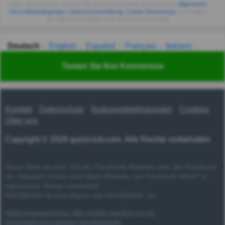
Indem Sie fortsetzen, erklären Sie sich einverstanden mit Quizzclub's
Allgemeinen
Geschäftsbedingungen
,
Datenschutzerklärung
,
Cookie-Verwendung
und erhalten
Sie tägliche Quizfragen vom QuizzClub per E-Mail.
Deutsch
English
Español
Français
Italiano
Nederlands
Polski
Português
Svenska
Türkçe
Testen Sie Ihre Kenntnisse
Русский
Українська
हिन्दी
한국어
汉语
漢語
Kontakt
Datenschutz
Nutzungsbedingungen
Cookies
Über uns
Copyright © 2026 quizzclub.com. Alle Rechte vorbehalten
Diese Seite ist nicht Teil der Facebook-Website oder der Facebook
Inc. Darüber hinaus wird diese Website von Facebook NICHT in
irgendeiner Weise unterstützt.
FACEBOOK ist eine Marke von FACEBOOK, Inc.
Haftungsausschluss: Alle Inhalte werden nur zu
Unterhaltungszwecken bereitgestellt.