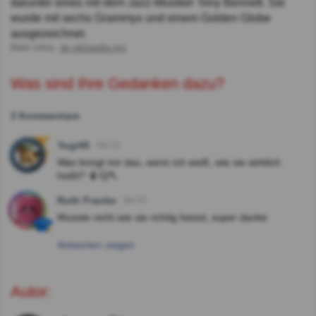
darunter eines mit dem Jazz-Musiker Tony Bennett. Sie
wurde mit sechs Grammys und einem Golden Globe
ausgezeichnet.
Mehr Infos:
de.wikipedia.org
Was sind Ihre Gedanken dazu?
2 Kommentare
Yogi45
Vor 2J
Was bringt mir das, wenn ich weiß, wie sie wirklich
heißt? 🤷🤔🔨
Ruth Franke
Vor 5J
Wusste nicht wie sie richtig heisst, super danke
Antworten zeigen
Autor: