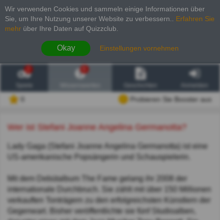
Wir verwenden Cookies und sammeln einige Informationen über
Sie, um Ihre Nutzung unserer Website zu verbessern.
.
Erfahren Sie
mehr
über Ihre Daten auf Quizzclub.
Okay
Einstellungen vornehmen
2
6
Spiele
Wissenswertes
Geschichten
Anmelden
0
Probieren Sie Booster aus
Wer ist Stefani Joanne Angelina Germanotta?
Lady Gaga (Stefani Joanne Angelina Germanotta) ist eine
US-amerikanische Popsängerin und Schauspielerin.
Mit dem Debütalbum The Fame gelang ihr 2008 der
internationale Durchbruch. Sie zählt mit über 150 Millionen
verkauften Tonträgern zu den erfolgreichsten Künstlern der
Gegenwart. Bisher veröffentlichte sie fünf Studioalben,