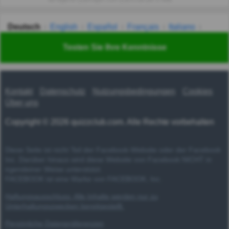
Deutsch
English
Español
Français
Italiano
Nederlands
Polski
Português
Svenska
Türkçe
Testen Sie Ihre Kenntnisse
Русский
Українська
हिन्दी
한국어
汉语
漢語
Kontakt
Datenschutz
Nutzungsbedingungen
Cookies
Über uns
Copyright © 2026 quizzclub.com. Alle Rechte vorbehalten
Diese Seite ist nicht Teil der Facebook-Website oder der Facebook
Inc. Darüber hinaus wird diese Website von Facebook NICHT in
irgendeiner Weise unterstützt.
FACEBOOK ist eine Marke von FACEBOOK, Inc.
Haftungsausschluss: Alle Inhalte werden nur zu
Unterhaltungszwecken bereitgestellt.
Persönliche Datenpräferenzen