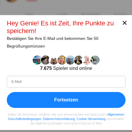
Seit
Level
Punktzahl
Fragen
11.2018
99
2459458
29660
✕
Hey Genie! Es ist Zeit, Ihre Punkte zu
speichern!
Bestätigen Sie Ihre E-Mail und bekommen Sie 50
Teilen
auf Facebook
Begrüßungsmünzen
7.675
Spieler sind online
Fortsetzen
Indem Sie fortsetzen, erklären Sie sich einverstanden mit Quizzclub's
Allgemeinen
Geschäftsbedingungen
,
Datenschutzerklärung
,
Cookie-Verwendung
und erhalten
Sie tägliche Quizfragen vom QuizzClub per E-Mail.