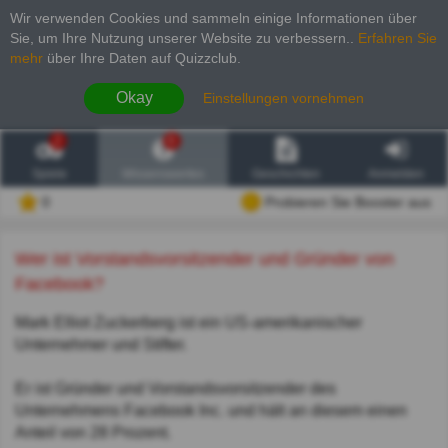
Wir verwenden Cookies und sammeln einige Informationen über
Sie, um Ihre Nutzung unserer Website zu verbessern.
.
Erfahren Sie
mehr
über Ihre Daten auf Quizzclub.
Okay
Einstellungen vornehmen
2
6
Spiele
Wissenswertes
Geschichten
Anmelden
0
Probieren Sie Booster aus
Wer ist Vorstandsvorsitzender und Gründer von
Facebook?
Mark Elliot Zuckerberg ist ein US-amerikanischer
Unternehmer und Stifter.
Er ist Gründer und Vorstandsvorsitzender des
Unternehmens Facebook Inc. und hält an diesem einen
Anteil von 28 Prozent.