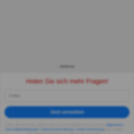
WERBUNG
Holen Sie sich mehr Fragen!
Jetzt anmelden
Indem Sie fortsetzen, erklären Sie sich einverstanden mit Quizzclub's
Allgemeinen
Geschäftsbedingungen
,
Datenschutzerklärung
,
Cookie-Verwendung
und erhalten
Sie tägliche Quizfragen vom QuizzClub per E-Mail.