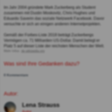
Im Jahr 2004 gründete Mark Zuckerberg als Student
zusammen mit Dustin Moskovitz, Chris Hughes und
Eduardo Saverin das soziale Netzwerk Facebook. Davor
versuchte er sich an einigen anderen Internetprojekten.
Gemäß der Forbes-Liste 2018 beträgt Zuckerbergs
Vermögen ca. 71 Milliarden US-Dollar. Damit belegt er
Platz 5 auf dieser Liste der reichsten Menschen der Welt.
Mehr Infos:
de.wikipedia.org
Was sind Ihre Gedanken dazu?
0 Kommentare
Autor:
Lena Strauss
Autor