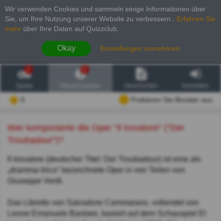
Wir verwenden Cookies und sammeln einige Informationen über
Sie, um Ihre Nutzung unserer Website zu verbessern.
.
Erfahren Sie
mehr
über Ihre Daten auf Quizzclub.
Okay
Einstellungen vornehmen
2
6
Spiele
Wissenswertes
Geschichten
Anmelden
0
Probieren Sie Booster aus
Wer komponierte die Oper "Il trovatore" ("Der
Troubadour")?
Il trovatore (deutscher Titel: Der Troubadour) ist eine als
„dramma lirico“ bezeichnete Oper in vier Teilen von
Giuseppe Verdi.
Das Libretto von Salvadore Cammarano, vollendet von
Leone Emanuele Bardare, basiert auf dem Schauspiel El