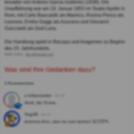
trovador von Antonio García Gutiérrez (1836). Die
Uraufführung war am 19. Januar 1853 im Teatro Apollo in
Rom, mit Carlo Baucardé als Manrico, Rosina Penco als
Leonora, Emilia Goggi als Azucena und Giovanni
Guicciardi als Graf Luna.
Die Handlung spielt in Biscaya und Aragonien zu Beginn
des 15. Jahrhunderts.
Mehr Infos:
de.wikipedia.org
Was sind Ihre Gedanken dazu?
2 Kommentare
u leibenzeder
Vor 3J
Verdi, der Grüne...
Yogi45
Vor 3J
dramma lirico, also nix zum lachen! ☹️🙁🥺🔨