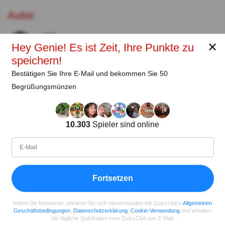
Autor:
Wagner
✕
Hey Genie! Es ist Zeit, Ihre Punkte zu
Autor (quizauthors.com)
speichern!
Bestätigen Sie Ihre E-Mail und bekommen Sie 50
Teilen
auf Facebook
Begrüßungsmünzen
10.303
Spieler sind online
Fortsetzen
Indem Sie fortsetzen, erklären Sie sich einverstanden mit Quizzclub's
Allgemeinen
Geschäftsbedingungen
,
Datenschutzerklärung
,
Cookie-Verwendung
und erhalten
Sie tägliche Quizfragen vom QuizzClub per E-Mail.