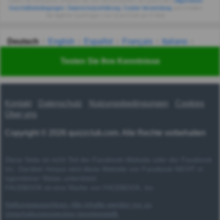
Indem Sie fortsetzen, erklären Sie sich einverstanden mit Quizzclub's
Allgemeinen
Geschäftsbedingungen
,
Datenschutzerklärung
,
Cookie-Verwendung
und erhalten
Sie tägliche Quizfragen vom QuizzClub per E-Mail.
Deutsch
English
Español
Français
Italiano
Nederlands
Polski
Português
Svenska
Türkçe
Testen Sie Ihre Kenntnisse
Русский
Українська
हिन्दी
한국어
汉语
漢語
Kontakt
Datenschutz
Nutzungsbedingungen
Cookies
Über uns
Copyright © 2026 quizzclub.com. Alle Rechte vorbehalten
Diese Seite ist nicht Teil der Facebook-Website oder der Facebook
Inc. Darüber hinaus wird diese Website von Facebook NICHT in
irgendeiner Weise unterstützt.
FACEBOOK ist eine Marke von FACEBOOK, Inc.
Haftungsausschluss: Alle Inhalte werden nur zu
Unterhaltungszwecken bereitgestellt.