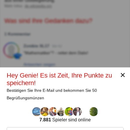
aus einer Goldlegierung.
Mehr Infos:
de.wikipedia.org
Was sind Ihre Gedanken dazu?
1 Kommentar
Zombie XL17
Vor 4J
"Mathematiker"? - rettet dem Dativ!
Antworten zeigen
✕
Hey Genie! Es ist Zeit, Ihre Punkte zu
speichern!
Autor:
Bestätigen Sie Ihre E-Mail und bekommen Sie 50
Lena Strauss
Begrüßungsmünzen
Autor
7.881
Spieler sind online
Seit
Level
Punktzahl
Fragen
11.2018
99
2485658
29922