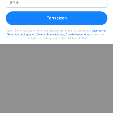
Teilen
auf Facebook
Fortsetzen
Indem Sie fortsetzen, erklären Sie sich einverstanden mit Quizzclub's
Allgemeinen
Geschäftsbedingungen
,
Datenschutzerklärung
,
Cookie-Verwendung
und erhalten
Sie tägliche Quizfragen vom QuizzClub per E-Mail.