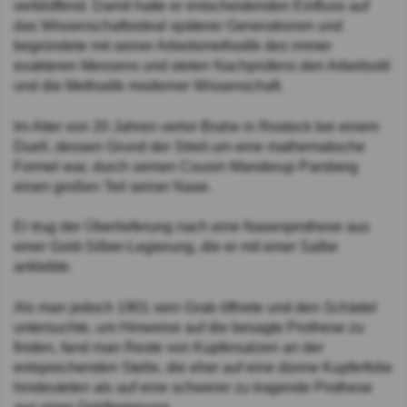
verblüffend. Damit hatte er entscheidenden Einfluss auf
das Wissenschaftsideal späterer Generationen und
begründete mit seiner Arbeitsmethodik des immer
exakteren Messens und steten Nachprüfens den Arbeitsstil
und die Methodik moderner Wissenschaft.
Im Alter von 20 Jahren verlor Brahe in Rostock bei einem
Duell, dessen Grund der Streit um eine mathematische
Formel war, durch seinen Cousin Manderup Parsberg
einen großen Teil seiner Nase.
Er trug der Überlieferung nach eine Nasenprothese aus
einer Gold-Silber-Legierung, die er mit einer Salbe
anklebte.
Als man jedoch 1901 sein Grab öffnete und den Schädel
untersuchte, um Hinweise auf die besagte Prothese zu
finden, fand man Reste von Kupfersalzen an der
entsprechenden Stelle, die eher auf eine dünne Kupferfolie
hindeuteten als auf eine schwerer zu tragende Prothese