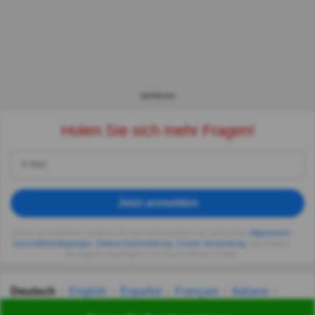
WERBUNG
Holen Sie sich mehr Fragen!
Jetzt anmelden
Indem Sie fortsetzen, erklären Sie sich einverstanden mit Quizzclub's
Allgemeinen
Geschäftsbedingungen
,
Datenschutzerklärung
,
Cookie-Verwendung
und erhalten
Sie tägliche Quizfragen vom QuizzClub per E-Mail.
Deutsch
English
Español
Français
Italiano
Nederlands
Polski
Português
Svenska
Türkçe