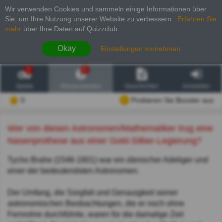
Wir verwenden Cookies und sammeln einige Informationen über
Sie, um Ihre Nutzung unserer Website zu verbessern.
.
Erfahren Sie
mehr
über Ihre Daten auf Quizzclub.
Okay
Einstellungen vornehmen
2
6
Spiele
Wissenswertes
Geschichten
Anmelden
0
Probieren Sie Booster aus
Wer von diesen Astronomen/Mathematiker trug eine
Nasenprothese aus einer Gold-Silber-Legierung?
Tycho Brahe (1546-1601) war ein dänischer Adeliger und
einer der bedeutendsten Astronomen.
Der Umfang, die Sorgfalt und Genauigkeit seiner
astronomischen Beobachtungen, die er noch ohne
Fernrohre durchführte, waren für die damalige Zeit