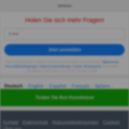
WERBUNG
Holen Sie sich mehr Fragen!
Jetzt anmelden
Indem Sie fortsetzen, erklären Sie sich einverstanden mit Quizzclub's
Allgemeinen
Geschäftsbedingungen
,
Datenschutzerklärung
,
Cookie-Verwendung
und erhalten
Sie tägliche Quizfragen vom QuizzClub per E-Mail.
Deutsch
English
Español
Français
Italiano
Nederlands
Polski
Português
Svenska
Türkçe
Testen Sie Ihre Kenntnisse
Русский
Українська
हिन्दी
한국어
汉语
漢語
Kontakt
Datenschutz
Nutzungsbedingungen
Cookies
Über uns