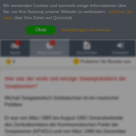
Wir verwenden Cookies und sammeln einige Informationen über
Sie, um Ihre Nutzung unserer Website zu verbessern.
.
Erfahren Sie
mehr
über Ihre Daten auf Quizzclub.
Okay
Einstellungen vornehmen
2
6
Spiele
Wissenswertes
Geschichten
Anmelden
0
Probieren Sie Booster aus
Wer war der erste und einzige Staatspräsident der
Sowjetunion?
Michail Sergejewitsch Gorbatschow ist ein russischer
Politiker.
Er war von März 1985 bis August 1991 Generalsekretär
des Zentralkomitees der Kommunistischen Partei der
Sowjetunion (KPdSU) und von März 1990 bis Dezember