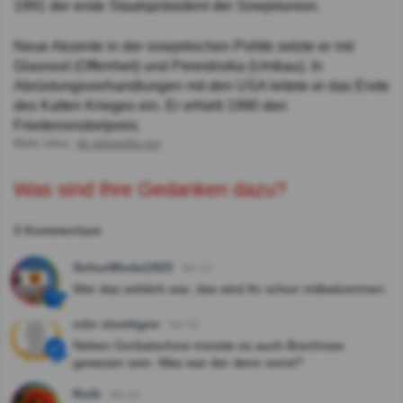
1991 der erste Staatspräsident der Sowjetunion.
Neue Akzente in der sowjetischen Politik setzte er mit
Glasnost (Offenheit) und Perestroika (Umbau). In
Abrüstungsverhandlungen mit den USA leitete er das Ende
des Kalten Krieges ein. Er erhielt 1990 den
Friedensnobelpreis.
Mehr Infos:
de.wikipedia.org
Was sind Ihre Gedanken dazu?
3 Kommentare
SchurWoda1923
Vor 1J
Wer das wirklich war, das wird ihr schon mitbekommen.
odo stuettgen
Vor 3J
Neben Gorbatschow müsste es auch Brechnew
gewesen sein. Was war der denn sonst?
Rolli
Vor 4J