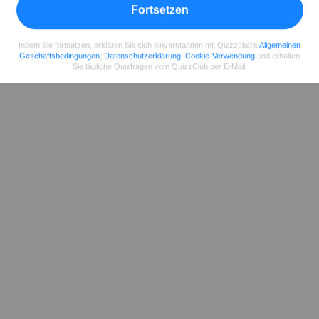
Fortsetzen
Indem Sie fortsetzen, erklären Sie sich einverstanden mit Quizzclub's
Allgemeinen
Geschäftsbedingungen
,
Datenschutzerklärung
,
Cookie-Verwendung
und erhalten
Sie tägliche Quizfragen vom QuizzClub per E-Mail.