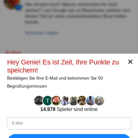
Wie oft jetzt noch? Warum recherchiert ihr nicht
seriöse? Laut Google war es Breschnew, welcher sich
diesen Titel an seine ordensüberladene Brust heften
konnte.
Antworten zeigen
Autor:
✕
Hey Genie! Es ist Zeit, Ihre Punkte zu
Lena Strauss
speichern!
Autor
Bestätigen Sie Ihre E-Mail und bekommen Sie 50
Begrüßungsmünzen
Seit
Level
Punktzahl
Fragen
11.2018
99
2485658
29922
14.978
Spieler sind online
Teilen
auf Facebook