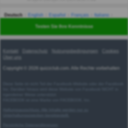
Deutsch
English
Español
Français
Italiano
Nederlands
Polski
Português
Svenska
Türkçe
Testen Sie Ihre Kenntnisse
Русский
Українська
हिन्दी
한국어
汉语
漢語
Kontakt
Datenschutz
Nutzungsbedingungen
Cookies
Über uns
Copyright © 2026 quizzclub.com. Alle Rechte vorbehalten
Diese Seite ist nicht Teil der Facebook-Website oder der Facebook
Inc. Darüber hinaus wird diese Website von Facebook NICHT in
irgendeiner Weise unterstützt.
FACEBOOK ist eine Marke von FACEBOOK, Inc.
Haftungsausschluss: Alle Inhalte werden nur zu
Unterhaltungszwecken bereitgestellt.
Persönliche Datenpräferenzen