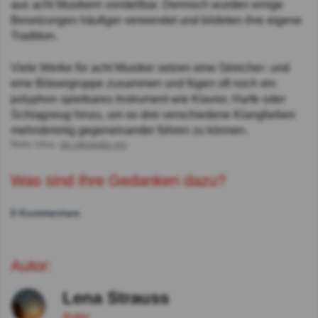
aus acht Musikern vorstellbar. Dennoch wurden einige
Besetzungen häufiger verwendet und bildeten ihre eigene
Tradition.
Viele Werke für acht Musiker setzen eine Streicher- und
eine Bläsergruppe zusammen und fügen oft noch ein
polyphon spielbares Instrument wie Klavier, Harfe oder
Schlagzeug hinzu, um so drei verschiedene Klangfarben
mehrstimmig gegeneinander führen zu können.
Mehr Infos:
de.wikipedia.org
Was sind Ihre Gedanken dazu?
0 Kommentare
Autor:
Lena Strauss
Autor