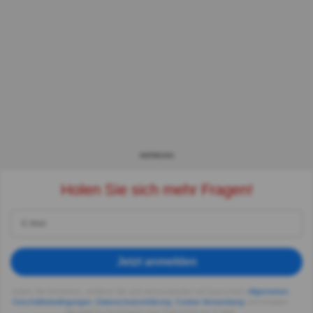
WERBUNG
Holen Sie sich mehr Fragen!
Jetzt anmelden
Indem Sie fortsetzen, erklären Sie sich einverstanden mit Quizzclub's
Allgemeinen
Geschäftsbedingungen
,
Datenschutzerklärung
,
Cookie-Verwendung
und erhalten
Sie tägliche Quizfragen vom QuizzClub per E-Mail.