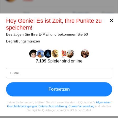
Seit
Level
Punktzahl
Fragen
11.2018
99
2485658
29922
✕
Hey Genie! Es ist Zeit, Ihre Punkte zu
speichern!
Bestätigen Sie Ihre E-Mail und bekommen Sie 50
Teilen
auf Facebook
Begrüßungsmünzen
7.199
Spieler sind online
Fortsetzen
Indem Sie fortsetzen, erklären Sie sich einverstanden mit Quizzclub's
Allgemeinen
Geschäftsbedingungen
,
Datenschutzerklärung
,
Cookie-Verwendung
und erhalten
Sie tägliche Quizfragen vom QuizzClub per E-Mail.