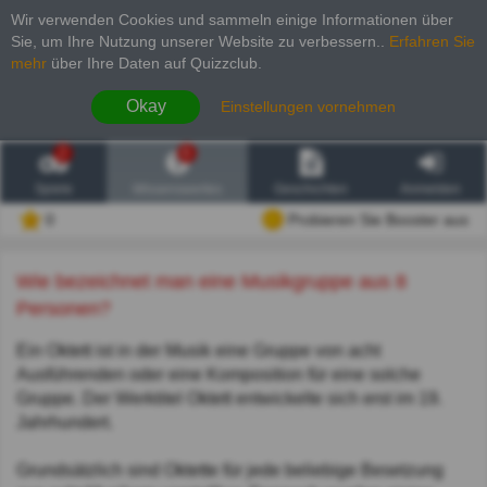
Wir verwenden Cookies und sammeln einige Informationen über
Sie, um Ihre Nutzung unserer Website zu verbessern.
.
Erfahren Sie
mehr
über Ihre Daten auf Quizzclub.
Okay
Einstellungen vornehmen
2
6
Spiele
Wissenswertes
Geschichten
Anmelden
0
Probieren Sie Booster aus
Wie bezeichnet man eine Musikgruppe aus 8
Personen?
Ein Oktett ist in der Musik eine Gruppe von acht
Ausführenden oder eine Komposition für eine solche
Gruppe. Der Werktitel Oktett entwickelte sich erst im 19.
Jahrhundert.
Grundsätzlich sind Oktette für jede beliebige Besetzung