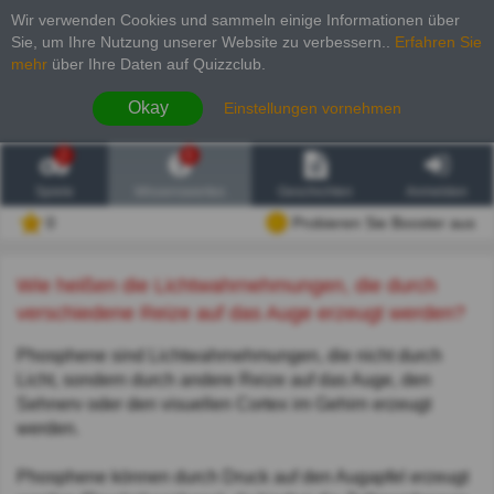
Wir verwenden Cookies und sammeln einige Informationen über
Sie, um Ihre Nutzung unserer Website zu verbessern.
.
Erfahren Sie
mehr
über Ihre Daten auf Quizzclub.
Okay
Einstellungen vornehmen
2
6
Spiele
Wissenswertes
Geschichten
Anmelden
0
Probieren Sie Booster aus
Wie heißen die Lichtwahrnehmungen, die durch
verschiedene Reize auf das Auge erzeugt werden?
Phosphene sind Lichtwahrnehmungen, die nicht durch
Licht, sondern durch andere Reize auf das Auge, den
Sehnerv oder den visuellen Cortex im Gehirn erzeugt
werden.
Phosphene können durch Druck auf den Augapfel erzeugt