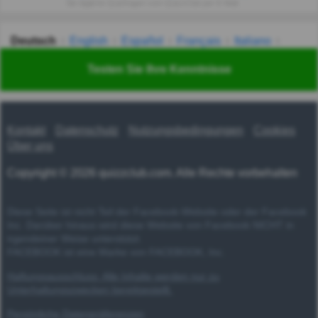
Sie tägliche Quizfragen vom QuizzClub per E-Mail.
Deutsch
English
Español
Français
Italiano
Nederlands
Polski
Português
Svenska
Türkçe
Testen Sie Ihre Kenntnisse
Русский
Українська
हिन्दी
한국어
汉语
漢語
Kontakt
Datenschutz
Nutzungsbedingungen
Cookies
Über uns
Copyright © 2026 quizzclub.com. Alle Rechte vorbehalten
Diese Seite ist nicht Teil der Facebook-Website oder der Facebook
Inc. Darüber hinaus wird diese Website von Facebook NICHT in
irgendeiner Weise unterstützt.
FACEBOOK ist eine Marke von FACEBOOK, Inc.
Haftungsausschluss: Alle Inhalte werden nur zu
Unterhaltungszwecken bereitgestellt.
Persönliche Datenpräferenzen