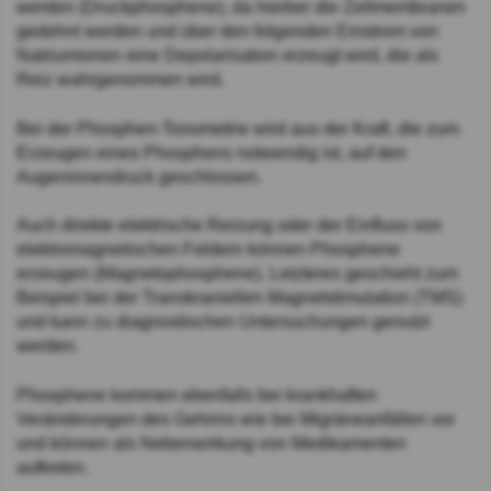
werden (Druckphosphene), da hierbei die Zellmembranen
gedehnt werden und über den folgenden Einstrom von
Natriumionen eine Depolarisation erzeugt wird, die als
Reiz wahrgenommen wird.
Bei der Phosphen-Tonometrie wird aus der Kraft, die zum
Erzeugen eines Phosphens notwendig ist, auf den
Augeninnendruck geschlossen.
Auch direkte elektrische Reizung oder der Einfluss von
elektromagnetischen Feldern können Phosphene
erzeugen (Magnetophosphene). Letzteres geschieht zum
Beispiel bei der Transkraniellen Magnetstimulation (TMS)
und kann zu diagnostischen Untersuchungen genutzt
werden.
Phosphene kommen ebenfalls bei krankhaften
Veränderungen des Gehirns wie bei Migräneanfällen vor
und können als Nebenwirkung von Medikamenten
auftreten.