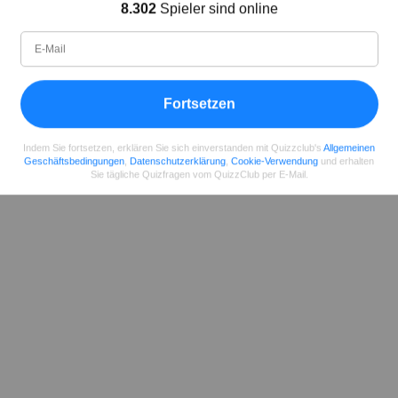
Autor
8.302
Spieler sind online
Seit
Level
Punktzahl
Fragen
11.2018
99
2454258
29608
Fortsetzen
Teilen
auf Facebook
Indem Sie fortsetzen, erklären Sie sich einverstanden mit Quizzclub's
Allgemeinen
Geschäftsbedingungen
,
Datenschutzerklärung
,
Cookie-Verwendung
und erhalten
Sie tägliche Quizfragen vom QuizzClub per E-Mail.