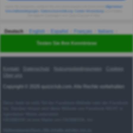
Indem Sie fortsetzen, erklären Sie sich einverstanden mit Quizzclub's
Allgemeinen
Geschäftsbedingungen
,
Datenschutzerklärung
,
Cookie-Verwendung
und erhalten
Sie tägliche Quizfragen vom QuizzClub per E-Mail.
Deutsch
English
Español
Français
Italiano
Nederlands
Polski
Português
Svenska
Türkçe
Testen Sie Ihre Kenntnisse
Русский
Українська
हिन्दी
한국어
汉语
漢語
Kontakt
Datenschutz
Nutzungsbedingungen
Cookies
Über uns
Copyright © 2026 quizzclub.com. Alle Rechte vorbehalten
Diese Seite ist nicht Teil der Facebook-Website oder der Facebook
Inc. Darüber hinaus wird diese Website von Facebook NICHT in
irgendeiner Weise unterstützt.
FACEBOOK ist eine Marke von FACEBOOK, Inc.
Haftungsausschluss: Alle Inhalte werden nur zu