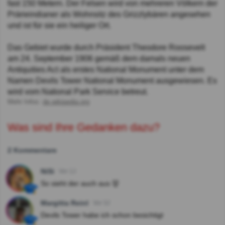
fast 150 Metern. Der Felsen wird von mehreren Völkern der
Prärieindianer als Wohnsitz des Grizzlybären angesehen
und ist für sie ein heiliger Ort.
Das Gebiet wurde durch Präsident Theodore Roosevelt
am 24. September 1906 gemäß dem damals neuen
Antiquities Act als erstes National Monument unter dem
Namen Devils Tower National Monument ausgewiesen. Es
wird vom National Park Service betreut.
Mehr Infos:
de.wikipedia.org
Was sind Ihre Gedanken dazu?
2 Kommentare
NiSi
Vor 1J
So sieht der auch aus 👹
Margitta Reinl
Vor 3J
Devils Tower habe ich schon besichtigt