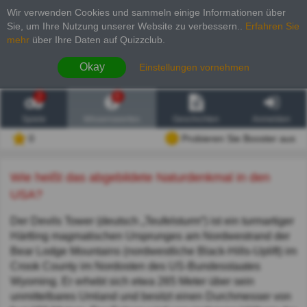
Wir verwenden Cookies und sammeln einige Informationen über
Sie, um Ihre Nutzung unserer Website zu verbessern.
.
Erfahren Sie
mehr
über Ihre Daten auf Quizzclub.
Okay
Einstellungen vornehmen
2
6
Spiele
Wissenswertes
Geschichten
Anmelden
0
Probieren Sie Booster aus
Wie heißt das abgebildete Naturdenkmal in den
USA?
Der Devils Tower (deutsch „Teufelsturm“) ist ein turmartiger
Härtling magmatischen Ursprunges am Nordwestrand der
Bear Lodge Mountains (nordwestliche Black-Hills-Uplift) im
Crook County im Nordosten des US-Bundesstaates
Wyoming. Er erhebt sich etwa 265 Meter über sein
unmittelbares Umland und besitzt einen Durchmesser von