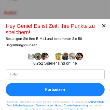
Autor:
Ralph Neumann
✕
Hey Genie! Es ist Zeit, Ihre Punkte zu
Autor (quizauthors.com)
speichern!
Bestätigen Sie Ihre E-Mail und bekommen Sie 50
Begrüßungsmünzen
Teilen
auf Facebook
8.751
Spieler sind online
Fortsetzen
Indem Sie fortsetzen, erklären Sie sich einverstanden mit Quizzclub's
Allgemeinen
Geschäftsbedingungen
,
Datenschutzerklärung
,
Cookie-Verwendung
und erhalten
Sie tägliche Quizfragen vom QuizzClub per E-Mail.