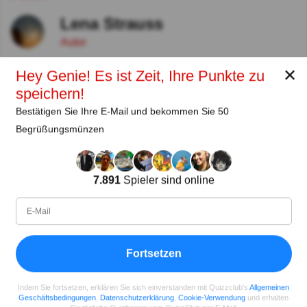
Lena Strauss
Autor
✕
Hey Genie! Es ist Zeit, Ihre Punkte zu
Seit
Level
Punktzahl
Fragen
speichern!
11.2018
99
2485658
29922
Bestätigen Sie Ihre E-Mail und bekommen Sie 50
Begrüßungsmünzen
Teilen
auf Facebook
7.891
Spieler sind online
Fortsetzen
Indem Sie fortsetzen, erklären Sie sich einverstanden mit Quizzclub's
Allgemeinen
Geschäftsbedingungen
,
Datenschutzerklärung
,
Cookie-Verwendung
und erhalten