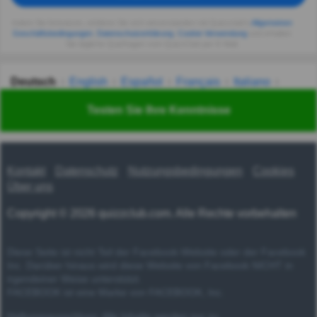
Indem Sie fortsetzen, erklären Sie sich einverstanden mit Quizzclub's
Allgemeinen
Geschäftsbedingungen
,
Datenschutzerklärung
,
Cookie-Verwendung
und erhalten
Sie tägliche Quizfragen vom QuizzClub per E-Mail.
Deutsch
English
Español
Français
Italiano
Nederlands
Polski
Português
Svenska
Türkçe
Testen Sie Ihre Kenntnisse
Русский
Українська
हिन्दी
한국어
汉语
漢語
Kontakt
Datenschutz
Nutzungsbedingungen
Cookies
Über uns
Copyright © 2026 quizzclub.com. Alle Rechte vorbehalten
Diese Seite ist nicht Teil der Facebook-Website oder der Facebook
Inc. Darüber hinaus wird diese Website von Facebook NICHT in
irgendeiner Weise unterstützt.
FACEBOOK ist eine Marke von FACEBOOK, Inc.
Haftungsausschluss: Alle Inhalte werden nur zu