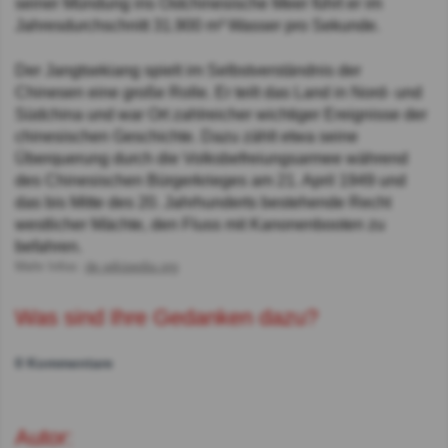
seiner Mündung ins Ostchinesische Meer führt er im
Jahresdurchschnitt 31.900 m³ Wasser pro Sekunde.
Der Jangtsekiang spielt im Selbstverständnis der
Chinesen eine große Rolle. Er teilt das Land in Nord- und
Südchina und war Ort zahlreicher wichtiger Ereignisse der
chinesischen Geschichte. Dazu zählt etwa seine
Überquerung durch die Volksbefreiungsarmee während
des Chinesischen Bürgerkrieges am 21. April 1949 und
das bis Mitte des 20. Jahrhunderts bestehende Recht
westlicher Mächte, den Fluss mit Kanonenbooten zu
befahren.
Mehr Infos:
de.wikipedia.org
Was sind Ihre Gedanken dazu?
0 Kommentare
Autor: