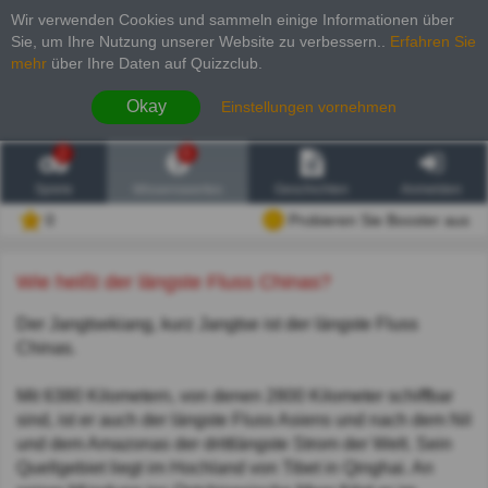
Wir verwenden Cookies und sammeln einige Informationen über
Sie, um Ihre Nutzung unserer Website zu verbessern.
.
Erfahren Sie
mehr
über Ihre Daten auf Quizzclub.
Okay
Einstellungen vornehmen
2
6
Spiele
Wissenswertes
Geschichten
Anmelden
0
Probieren Sie Booster aus
Wie heißt der längste Fluss Chinas?
Der Jangtsekiang, kurz Jangtse ist der längste Fluss
Chinas.
Mit 6380 Kilometern, von denen 2800 Kilometer schiffbar
sind, ist er auch der längste Fluss Asiens und nach dem Nil
und dem Amazonas der drittlängste Strom der Welt. Sein
Quellgebiet liegt im Hochland von Tibet in Qinghai. An