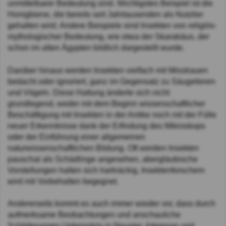
unmittelbarer Bedeutung sind. Wichtigstes Beispiel ist die
Honigbiene, die bereits seit Jahrtausenden als Nutztier
gehalten wird. Andere Beispiele sind Insekten von religiös-
mythologischer Bedeutung, wie etwa der Skarabäus, der
schon im alten Ägypten bildlich dargestellt wurde.
Darüber hinaus werden Insekten vielfach mit Misstrauen
bedacht oder ignoriert, ganz im Gegensatz zu Säugetieren
und Vögeln. Diese Haltung änderte sich nicht
grundlegend, weder mit dem Beginn wissenschaftlicher
Beschäftigung mit Insekten in der Antike noch mit der Fülle
neuer Erkenntnisse dank der Erfindung des Mikroskops
oder der Einführung einer allgemeinen
naturwissenschaftlichen Bildung. Oft werden Insekten
pauschal als Schädlinge angesehen, abergläubische
Vorstellungen halten sich hartnäckig, Insektenforschern
wird mit Vorbehalten begegnet.
Andererseits kommt es auch immer wieder vor, dass durch
aufmerksame Beobachtungen und anschauliche
Schilderungen Unkenntnis in Neugier, Interesse und