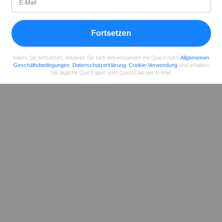
Teilen
auf Facebook
Fortsetzen
Indem Sie fortsetzen, erklären Sie sich einverstanden mit Quizzclub's
Allgemeinen
Geschäftsbedingungen
,
Datenschutzerklärung
,
Cookie-Verwendung
und erhalten
Sie tägliche Quizfragen vom QuizzClub per E-Mail.