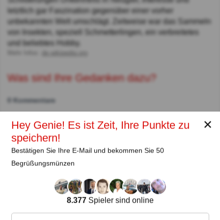
letztlich gar Faszination gegenüber einer vorher
unbekannten Welt umschlägt. Zeitweise war das Sammeln
von Insekten, speziell Schmetterlingen, ein verbreitetes
und beliebtes Hobby.
Mehr Infos:
de.wikipedia.org
Was sind Ihre Gedanken dazu?
0 Kommentare
✕
Hey Genie! Es ist Zeit, Ihre Punkte zu
Autor:
speichern!
Bestätigen Sie Ihre E-Mail und bekommen Sie 50
Lena Strauss
Begrüßungsmünzen
Autor
Seit
Level
Punktzahl
Fragen
8.377
Spieler sind online
11.2018
99
2485658
29922