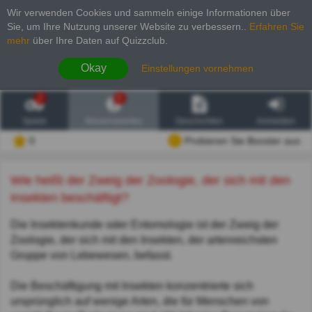
Wir verwenden Cookies und sammeln einige Informationen über
Sie, um Ihre Nutzung unserer Website zu verbessern.
.
Erfahren Sie
mehr
über Ihre Daten auf Quizzclub.
Okay
Einstellungen vornehmen
2
6
Spiele
Wissenswertes
Geschichten
Anmelden
0
Probieren Sie Booster aus
Wie heißt der Zweig der Zoologie, der sich mit den
Insekten beschäftigt?
Die Insektenkunde oder Entomologie ist der Zweig der
Zoologie, der sich mit den Insekten, der artenreichsten
Gruppe von Lebewesen, befasst.
Die Beschäftigung mit Insekten konzentrierte sich
ursprünglich auf wenige Arten, die für Menschen von