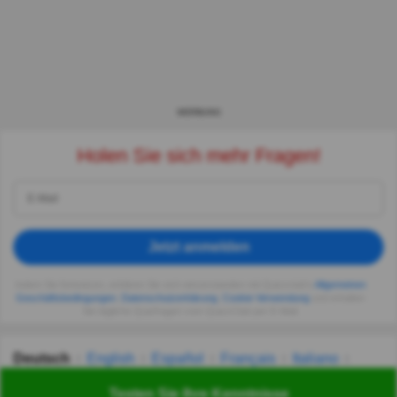
WERBUNG
Holen Sie sich mehr Fragen!
Jetzt anmelden
Indem Sie fortsetzen, erklären Sie sich einverstanden mit Quizzclub's
Allgemeinen
Geschäftsbedingungen
,
Datenschutzerklärung
,
Cookie-Verwendung
und erhalten
Sie tägliche Quizfragen vom QuizzClub per E-Mail.
Deutsch
English
Español
Français
Italiano
Nederlands
Polski
Português
Svenska
Türkçe
Testen Sie Ihre Kenntnisse