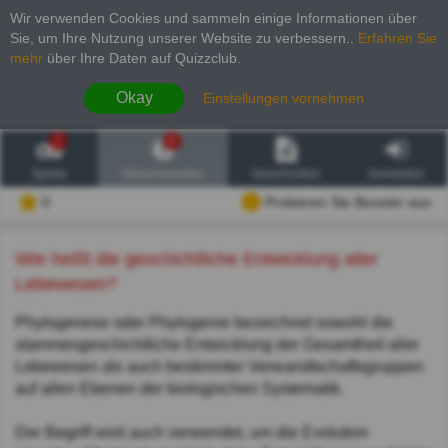
Wir verwenden Cookies und sammeln einige Informationen über
Sie, um Ihre Nutzung unserer Website zu verbessern.
.
Erfahren Sie
mehr
über Ihre Daten auf Quizzclub.
Okay
Einstellungen vornehmen
2
6
Spiele
Wissenswertes
Geschichten
Anmelden
0
Probieren Sie Booster aus
Wie heißt die geschichtliche Entwicklung aller
Lebewesen?
Phylogenese oder Phylogenie bezeichnet sowohl die
stammesgeschichtliche Entwicklung der Gesamtheit aller
Lebewesen als auch bestimmter Verwandtschaftsgruppen
auf allen Ebenen der biologischen Systematik.
Der Begriff wird auch verwendet, um die Evolution