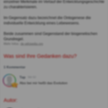
einzelner Merkmale im Verlauf der Entwicklungsgeschichte
zu charakterisieren.
Im Gegensatz dazu bezeichnet die Ontogenese die
individuelle Entwicklung eines Lebewesens.
Beide zusammen sind Gegenstand der biogenetischen
Grundregel.
Mehr Infos:
de.wikipedia.org
Was sind Ihre Gedanken dazu?
1 Kommentar
Tap
Vor 4J
Also bei mir heißt das Evolution
Autor: