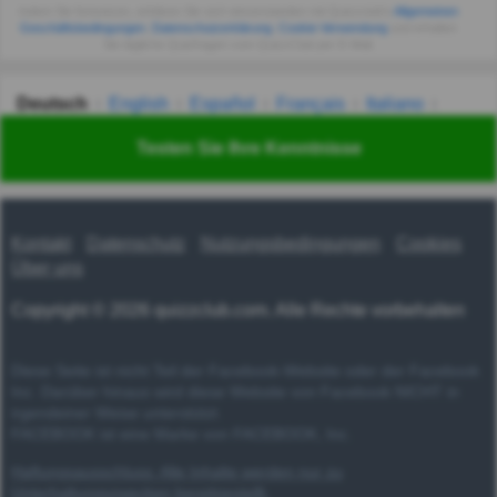
Indem Sie fortsetzen, erklären Sie sich einverstanden mit Quizzclub's
Allgemeinen
Geschäftsbedingungen
,
Datenschutzerklärung
,
Cookie-Verwendung
und erhalten
Sie tägliche Quizfragen vom QuizzClub per E-Mail.
Deutsch
English
Español
Français
Italiano
Nederlands
Polski
Português
Svenska
Türkçe
Testen Sie Ihre Kenntnisse
Русский
Українська
हिन्दी
한국어
汉语
漢語
Kontakt
Datenschutz
Nutzungsbedingungen
Cookies
Über uns
Copyright © 2026 quizzclub.com. Alle Rechte vorbehalten
Diese Seite ist nicht Teil der Facebook-Website oder der Facebook
Inc. Darüber hinaus wird diese Website von Facebook NICHT in
irgendeiner Weise unterstützt.
FACEBOOK ist eine Marke von FACEBOOK, Inc.
Haftungsausschluss: Alle Inhalte werden nur zu
Unterhaltungszwecken bereitgestellt.