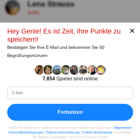
Lena Strauss
Autor
Seit
Level
Punktzahl
Fragen
✕
Hey Genie! Es ist Zeit, Ihre Punkte zu
11.2018
99
2485658
29922
speichern!
Bestätigen Sie Ihre E-Mail und bekommen Sie 50
Teilen
auf Facebook
Begrüßungsmünzen
7.854
Spieler sind online
Fortsetzen
Indem Sie fortsetzen, erklären Sie sich einverstanden mit Quizzclub's
Allgemeinen
Geschäftsbedingungen
,
Datenschutzerklärung
,
Cookie-Verwendung
und erhalten
Sie tägliche Quizfragen vom QuizzClub per E-Mail.