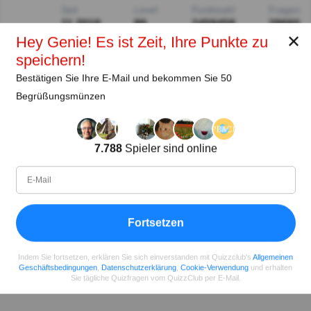
Seit
Level
Punktzahl
Fragen
11.2018
99
2459458
29660
✕
Hey Genie! Es ist Zeit, Ihre Punkte zu
speichern!
Teilen
auf Facebook
Bestätigen Sie Ihre E-Mail und bekommen Sie 50
Begrüßungsmünzen
7.788
Spieler sind online
Fortsetzen
Indem Sie fortsetzen, erklären Sie sich einverstanden mit Quizzclub's
Allgemeinen
Geschäftsbedingungen
,
Datenschutzerklärung
,
Cookie-Verwendung
und erhalten
Sie tägliche Quizfragen vom QuizzClub per E-Mail.