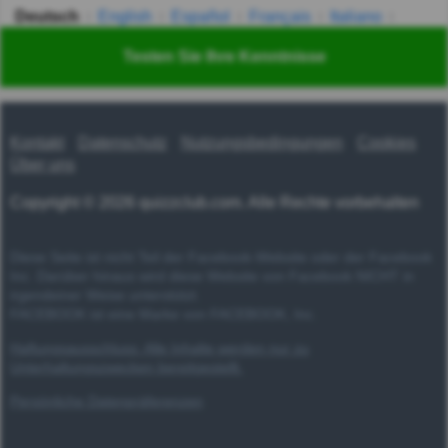
Deutsch
English
Español
Français
Italiano
Nederlands
Polski
Português
Svenska
Türkçe
Testen Sie Ihre Kenntnisse
Русский
Українська
हिन्दी
한국어
汉语
漢語
Kontakt
Datenschutz
Nutzungsbedingungen
Cookies
Über uns
Copyright © 2026 quizzclub.com. Alle Rechte vorbehalten
Diese Seite ist nicht Teil der Facebook-Website oder der Facebook
Inc. Darüber hinaus wird diese Website von Facebook NICHT in
irgendeiner Weise unterstützt.
FACEBOOK ist eine Marke von FACEBOOK, Inc.
Haftungsausschluss: Alle Inhalte werden nur zu
Unterhaltungszwecken bereitgestellt.
Persönliche Datenpräferenzen