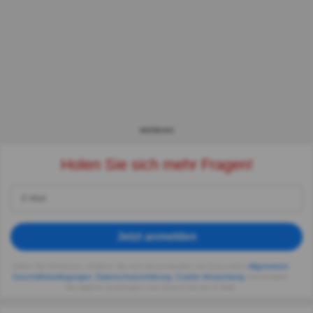
WERBUNG
Holen Sie sich mehr Fragen!
Jetzt anmelden
Indem Sie fortsetzen, erklären Sie sich einverstanden mit Quizzclub's
Allgemeinen
Geschäftsbedingungen
,
Datenschutzerklärung
,
Cookie-Verwendung
und erhalten
Sie tägliche Quizfragen vom QuizzClub per E-Mail.