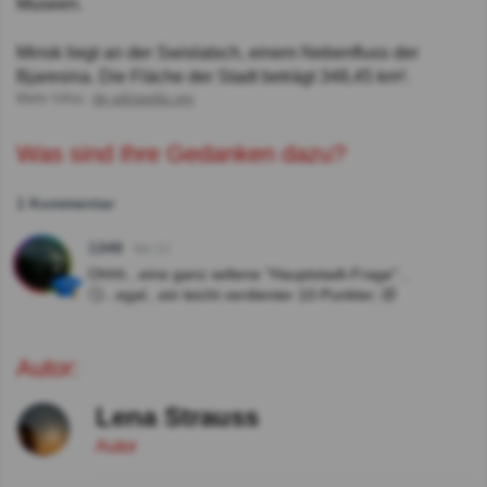
Museen.
Minsk liegt an der Swislatsch, einem Nebenfluss der
Bjaresina. Die Fläche der Stadt beträgt 348,45 km².
Mehr Infos:
de.wikipedia.org
Was sind Ihre Gedanken dazu?
1 Kommentar
1349
Vor 2J
Ohhh...eine ganz seltene "Hauptstadt-Frage"...
🙄...egal...ein leicht verdienter 10-Punkter..🤣
Autor:
Lena Strauss
Autor