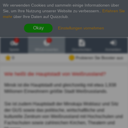
Wir verwenden Cookies und sammeln einige Informationen über
Sie, um Ihre Nutzung unserer Website zu verbessern.
.
Erfahren Sie
mehr
über Ihre Daten auf Quizzclub.
Okay
Einstellungen vornehmen
2
6
Spiele
Wissenswertes
Geschichten
Anmelden
0
Probieren Sie Booster aus
Wie heißt die Hauptstadt von Weißrussland?
Minsk ist die Hauptstadt und gleichzeitig mit etwa 1,938
Millionen Einwohnern größte Stadt Weißrusslands.
Sie ist zudem Hauptstadt der Minskaja Woblasz und Sitz
der GUS sowie das politische, wirtschaftliche und
kulturelle Zentrum von Weißrussland mit Hochschulen und
Fachschulen sowie zahlreichen Kirchen, Theatern und