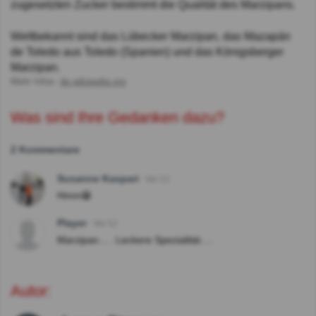
zugesetzten Zucker bestimmt die Qualität des Marzipans.
Weltbekannt sind das Lübecker Marzipan, das Mazapán
de Toledo aus Toledo (Spanien) und das Königsberger
Marzipan.
Mehr Infos:
de.wikipedia.org
Was sind Ihre Gedanken dazu?
2 Kommentare
Susanne Kaspari
Vor 2J
Hmm😁
Player
Vor 5J
Marzipan..... Leckere Spezialität.....
Autor: