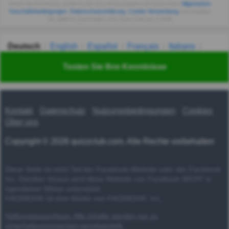
Indem Sie fortsetzen, erklären Sie sich einverstanden mit Quizzclub's
Allgemeinen
Geschäftsbedingungen
,
Datenschutzerklärung
,
Cookie-Verwendung
und erhalten
Sie tägliche Quizfragen vom QuizzClub per E-Mail.
Deutsch
English
Español
Français
Italiano
Nederlands
Polski
Português
Svenska
Türkçe
Testen Sie Ihre Kenntnisse
Русский
Українська
हिन्दी
한국어
汉语
漢語
Kontakt
Datenschutz
Nutzungsbedingungen
Cookies
Über uns
Copyright © 2026 quizzclub.com. Alle Rechte vorbehalten
Diese Seite ist nicht Teil der Facebook-Website oder der Facebook
Inc. Darüber hinaus wird diese Website von Facebook NICHT in
irgendeiner Weise unterstützt.
FACEBOOK ist eine Marke von FACEBOOK, Inc.
Haftungsausschluss: Alle Inhalte werden nur zu
Unterhaltungszwecken bereitgestellt.