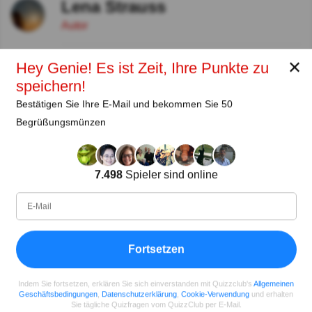
Lena Strauss
Autor
Seit
Level
Punktzahl
Fragen
✕
Hey Genie! Es ist Zeit, Ihre Punkte zu
11.2018
99
2485658
29922
speichern!
Bestätigen Sie Ihre E-Mail und bekommen Sie 50
Teilen
auf Facebook
Begrüßungsmünzen
7.498
Spieler sind online
Fortsetzen
Indem Sie fortsetzen, erklären Sie sich einverstanden mit Quizzclub's
Allgemeinen
Geschäftsbedingungen
,
Datenschutzerklärung
,
Cookie-Verwendung
und erhalten
Sie tägliche Quizfragen vom QuizzClub per E-Mail.