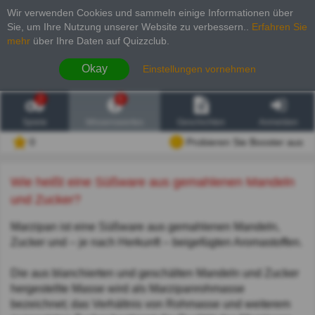
Wir verwenden Cookies und sammeln einige Informationen über
Sie, um Ihre Nutzung unserer Website zu verbessern.
.
Erfahren Sie
mehr
über Ihre Daten auf Quizzclub.
Okay
Einstellungen vornehmen
2
6
Spiele
Wissenswertes
Geschichten
Anmelden
0
Probieren Sie Booster aus
Wie heißt eine Süßware aus gemahlenen Mandeln
und Zucker?
Marzipan ist eine Süßware aus gemahlenen Mandeln,
Zucker und – je nach Herkunft – beigefügten Aromastoffen.
Die aus blanchierten und geschälten Mandeln und Zucker
hergestellte Masse wird als Marzipanrohmasse
bezeichnet; das Verhältnis von Rohmasse und weiterem