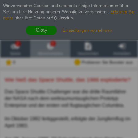
Wir verwenden Cookies und sammeln einige Informationen über
Sie, um Ihre Nutzung unserer Website zu verbessern.
.
Erfahren Sie
mehr
über Ihre Daten auf Quizzclub.
Okay
Einstellungen vornehmen
2
6
Spiele
Wissenswertes
Geschichten
Anmelden
0
Probieren Sie Booster aus
Wie hieß das Space Shuttle, das 1986 explodierte?
Das Space Shuttle Challenger war die dritte Raumfähre
der NASA nach dem weltraumuntauglichen Prototyp
Enterprise und der ersten voll flugtauglichen Columbia.
Im Oktober 1982 fertiggestellt, erfolgte der Jungfernflug im
April 1983.