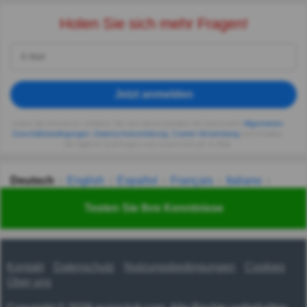
Holen Sie sich mehr Fragen!
Jetzt anmelden
Indem Sie fortsetzen, erklären Sie sich einverstanden mit Quizzclub's
Allgemeinen
Geschäftsbedingungen
,
Datenschutzerklärung
,
Cookie-Verwendung
und erhalten
Sie tägliche Quizfragen vom QuizzClub per E-Mail.
Deutsch
English
Español
Français
Italiano
Nederlands
Polski
Português
Svenska
Türkçe
Testen Sie Ihre Kenntnisse
Русский
Українська
हिन्दी
한국어
汉语
漢語
Kontakt
Datenschutz
Nutzungsbedingungen
Cookies
Über uns