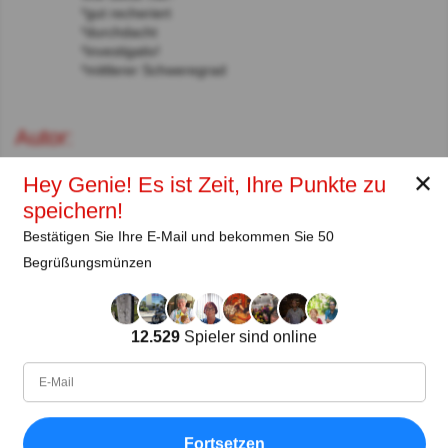
*gut recheriert
*durchdacht
*investigativ!
*mittlerer Schweregrad
Autor:
Lena Strauss
✕
Hey Genie! Es ist Zeit, Ihre Punkte zu
speichern!
Autor
Bestätigen Sie Ihre E-Mail und bekommen Sie 50
Seit
Level
Punktzahl
Fragen
Begrüßungsmünzen
11.2018
99
2485658
29922
12.529
Spieler sind online
Teilen
auf Facebook
Fortsetzen