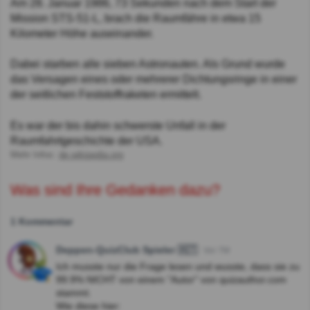
Am 28. Januar 1986, 73 Sekunden nach dem Start der
Mission STS-51-L, brach die Raumfähre in etwa 15
Kilometer Höhe auseinander.
Dabei starben alle sieben Astronauten. Als Grund wurde
das Versagen eines oder mehrerer Dichtungsringe in einer
der seitlichen Feststoffraketen ermittelt.
Es war der bis dahin schwerste Unfall in der
Raumfahrtgeschichte der USA.
Mehr Infos:
de.wikipedia.org
Was sind Ihre Gedanken dazu?
1 Kommentar
Deppen-QuizClub Spieler 🇦🇹
Vor 7M
Ich musste nur die Frage lesen und wusste, dass sie zu
99.9% NICHT von einem "Autor" von quizauthor.com
stammt.
Wie diese hier: