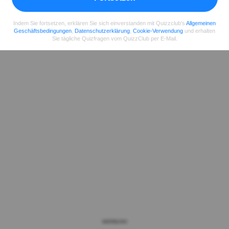
Indem Sie fortsetzen, erklären Sie sich einverstanden mit Quizzclub's
Allgemeinen
Geschäftsbedingungen
,
Datenschutzerklärung
,
Cookie-Verwendung
und erhalten
Sie tägliche Quizfragen vom QuizzClub per E-Mail.
WERBUNG