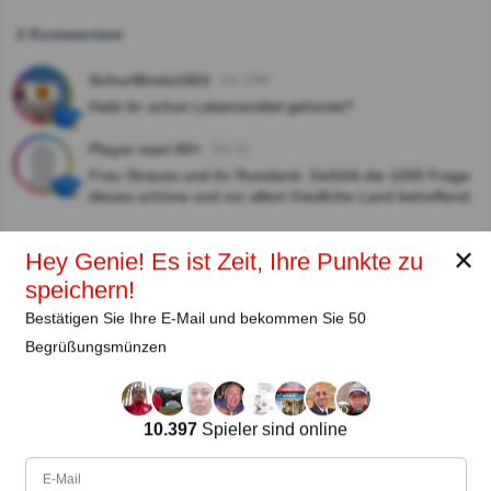
2 Kommentare
SchurWoda1923
Vor 10M
Habt ihr schon Lebensmittel gehortet?
Player mari 60+
Vor 3J
Frau Strauss und ihr Russland. Gefühlt die 1000 Frage
dieses schöne und vor allem friedliche Land betreffend.
✕
Hey Genie! Es ist Zeit, Ihre Punkte zu
Autor:
speichern!
Lena Strauss
Bestätigen Sie Ihre E-Mail und bekommen Sie 50
Begrüßungsmünzen
Autor
Seit
Level
Punktzahl
Fragen
11.2018
99
2485658
29922
10.397
Spieler sind online