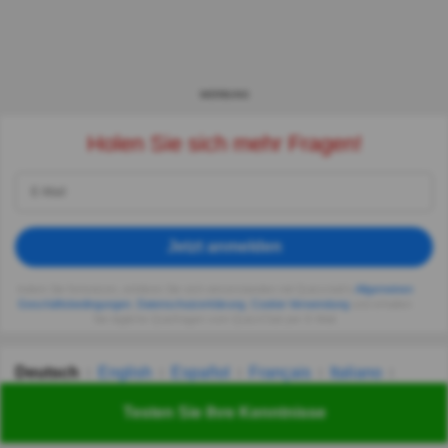
WERBUNG
Holen Sie sich mehr Fragen!
Jetzt anmelden
Indem Sie fortsetzen, erklären Sie sich einverstanden mit Quizzclub's
Allgemeinen
Geschäftsbedingungen
,
Datenschutzerklärung
,
Cookie-Verwendung
und erhalten
Sie tägliche Quizfragen vom QuizzClub per E-Mail.
Deutsch
English
Español
Français
Italiano
Nederlands
Polski
Português
Svenska
Türkçe
Testen Sie Ihre Kenntnisse
Русский
Українська
हिन्दी
한국어
汉语
漢語