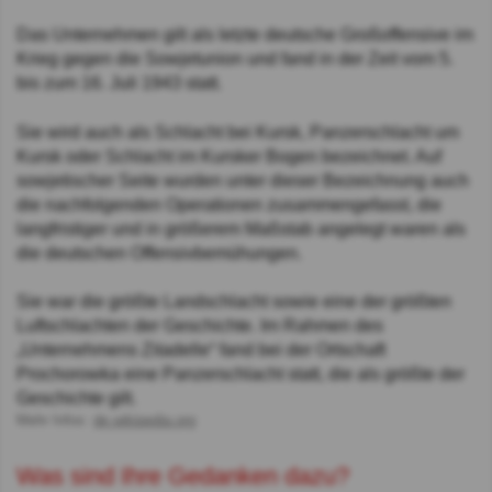
Das Unternehmen gilt als letzte deutsche Großoffensive im
Krieg gegen die Sowjetunion und fand in der Zeit vom 5.
bis zum 16. Juli 1943 statt.
Sie wird auch als Schlacht bei Kursk, Panzerschlacht um
Kursk oder Schlacht im Kursker Bogen bezeichnet. Auf
sowjetischer Seite wurden unter dieser Bezeichnung auch
die nachfolgenden Operationen zusammengefasst, die
langfristiger und in größerem Maßstab angelegt waren als
die deutschen Offensivbemühungen.
Sie war die größte Landschlacht sowie eine der größten
Luftschlachten der Geschichte. Im Rahmen des
„Unternehmens Zitadelle“ fand bei der Ortschaft
Prochorowka eine Panzerschlacht statt, die als größte der
Geschichte gilt.
Mehr Infos:
de.wikipedia.org
Was sind Ihre Gedanken dazu?