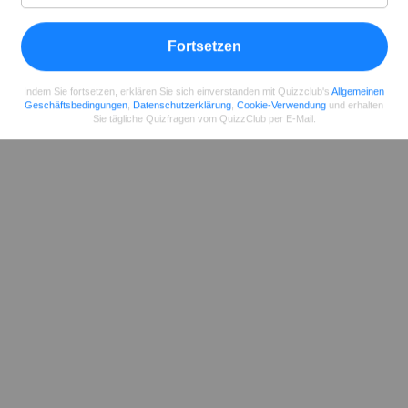
Teilen
auf Facebook
Fortsetzen
Indem Sie fortsetzen, erklären Sie sich einverstanden mit Quizzclub's
Allgemeinen
Geschäftsbedingungen
,
Datenschutzerklärung
,
Cookie-Verwendung
und erhalten
Sie tägliche Quizfragen vom QuizzClub per E-Mail.