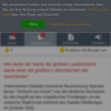
Wir verwenden Cookies und sammeln einige Informationen über
Sie, um Ihre Nutzung unserer Website zu verbessern.
.
Erfahren Sie
mehr
über Ihre Daten auf Quizzclub.
Okay
Einstellungen vornehmen
2
6
Spiele
Wissenswertes
Geschichten
Anmelden
0
Probieren Sie Booster aus
Wie lautet der Name der größten Landschlacht
sowie einer der größten Luftschlachten der
Geschichte?
Unternehmen Zitadelle (russische Bezeichnung: Курская
битва "Schlacht von Kursk") war der deutsche Deckname
für den Angriff auf den sowjetischen Frontbogen um die
russische Stadt Kursk während des Zweiten Weltkrieges
im Sommer 1943.