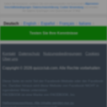
Indem Sie fortsetzen, erklären Sie sich einverstanden mit Quizzclub's
Allgemeinen
Geschäftsbedingungen
,
Datenschutzerklärung
,
Cookie-Verwendung
und erhalten
Sie tägliche Quizfragen vom QuizzClub per E-Mail.
Deutsch
English
Español
Français
Italiano
Nederlands
Polski
Português
Svenska
Türkçe
Testen Sie Ihre Kenntnisse
Русский
Українська
हिन्दी
한국어
汉语
漢語
Kontakt
Datenschutz
Nutzungsbedingungen
Cookies
Über uns
Copyright © 2026 quizzclub.com. Alle Rechte vorbehalten
Diese Seite ist nicht Teil der Facebook-Website oder der Facebook
Inc. Darüber hinaus wird diese Website von Facebook NICHT in
irgendeiner Weise unterstützt.
FACEBOOK ist eine Marke von FACEBOOK, Inc.
Haftungsausschluss: Alle Inhalte werden nur zu