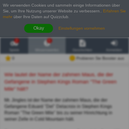
Wir verwenden Cookies und sammeln einige Informationen über
Sie, um Ihre Nutzung unserer Website zu verbessern.
.
Erfahren Sie
mehr
über Ihre Daten auf Quizzclub.
Okay
Einstellungen vornehmen
2
6
Spiele
Wissenswertes
Geschichten
Anmelden
0
Probieren Sie Booster aus
Wie lautet der Name der zahmen Maus, die der
Gefangene in Stephen Kings Roman "The Green
Mile" hält?
Mr. Jingles ist der Name der zahmen Maus, die der
Gefangene Eduard "Del" Delacroix in Stephen Kings
Roman "The Green Mile" bis zu seiner Hinrichtung in
seiner Zelle in Cold Mountain hält.