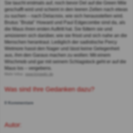
Sie taucht erstmals auf, noch bevor Del auf die Green Mile
geschafft wird und scheint in den leeren Zellen nach etwas
zu suchen – nach Delacroix, wie sich herausstellen wird.
Brutus "Brutal" Howard und Paul Edgecombe sind da, als
die Maus ihren ersten Auftritt hat. Sie füttern sie und
amüsieren sich darüber, wie sie frisst und sich nahe an die
Menschen herantraut. Lediglich der sadistische Percy
Wetmore hasst den Nager und lässt keine Gelegenheit
aus, ihm den Garaus machen zu wollen: Mit einem
Wischmob und gar mit seinem Schlagstock geht er auf die
Maus los – vergebens.
Mehr Infos:
www.kingwiki.de
Was sind Ihre Gedanken dazu?
0 Kommentare
Autor: