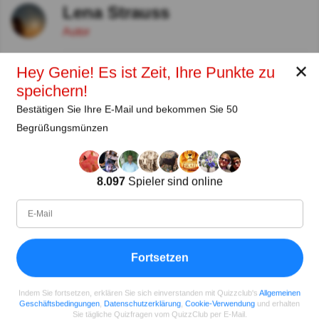
Lena Strauss
Autor
✕
Seit
Level
Punktzahl
Fragen
Hey Genie! Es ist Zeit, Ihre Punkte zu
11.2018
99
2485658
29922
speichern!
Bestätigen Sie Ihre E-Mail und bekommen Sie 50
Teilen
auf Facebook
Begrüßungsmünzen
8.097
Spieler sind online
Fortsetzen
Indem Sie fortsetzen, erklären Sie sich einverstanden mit Quizzclub's
Allgemeinen
Geschäftsbedingungen
,
Datenschutzerklärung
,
Cookie-Verwendung
und erhalten
Sie tägliche Quizfragen vom QuizzClub per E-Mail.