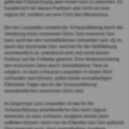
gefleckte Fellzeichnung aber immer noch zu erkennen. Es
handelt sich bei diesen Panthern also nicht um eine
eigene Art, sondern um eine Form des Melanismus.
Bei den Leoparden entsteht die Schwarzfärbung durch die
Vererbung eines rezessiven Gens. Das rezessive Gen
kann auch bei den normalfarbenen vorhanden sein, da es
durch das dominante Gen, welches für die Gelbfärbung
verantwortlich ist, unterdrückt wird und somit keinen
Einfluss auf die Fellfarbe gewinnt. Eine Weitervererbung
des rezessiven Gens durch normalfarbene Tiere ist
möglich, so dass schwarze Leoparden in einem Wurf
vorhanden sein können, sofern beide normalfarbigen
Elternteile Träger des für die Schwarzfärbung
verantwortlichen rezessiven Gens sind.
Im Gegensatz zum Leoparden ist das für die
Schwarzfärbung verantwortliche Gen beim Jaguar
dominant, so dass schwarze Jungtiere bereits dann
auftreten können, wenn nur ein Elterntier das Gen aufweist.
Dies bedeutet auch, dass normalfarbige Jungtiere