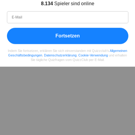
Autor
8.134
Spieler sind online
Seit
Level
Punktzahl
Fragen
11.2018
99
2485658
29922
Fortsetzen
Teilen
auf Facebook
Indem Sie fortsetzen, erklären Sie sich einverstanden mit Quizzclub's
Allgemeinen
Geschäftsbedingungen
,
Datenschutzerklärung
,
Cookie-Verwendung
und erhalten
Sie tägliche Quizfragen vom QuizzClub per E-Mail.