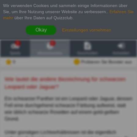
Wir verwenden Cookies und sammeln einige Informationen über
Sie, um Ihre Nutzung unserer Website zu verbessern.
.
Erfahren Sie
mehr
über Ihre Daten auf Quizzclub.
Okay
Einstellungen vornehmen
2
6
Spiele
Wissenswertes
Geschichten
Anmelden
0
Probieren Sie Booster aus
Wie lautet die andere Bezeichnung für schwarzen
Leopard oder Jaguar?
Ein schwarzer Panther ist ein Leopard oder Jaguar, dessen
Fell eine durchgehend schwarze Färbung aufweist, statt
wie üblich schwarze Rosetten auf einem gold-gelben
Grund.
Unter günstigen Lichtverhältnissen ist die eigentlich