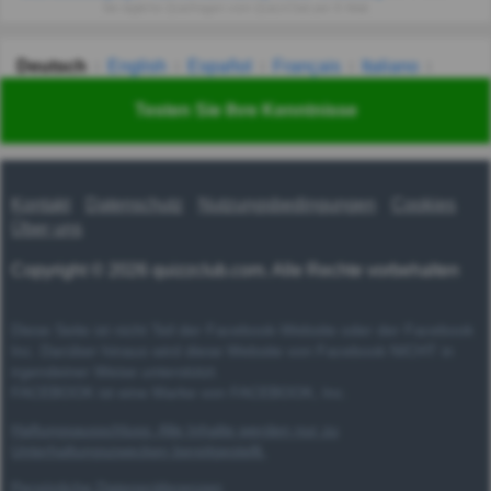
Sie tägliche Quizfragen vom QuizzClub per E-Mail.
Deutsch
English
Español
Français
Italiano
Nederlands
Polski
Português
Svenska
Türkçe
Testen Sie Ihre Kenntnisse
Русский
Українська
हिन्दी
한국어
汉语
漢語
Kontakt
Datenschutz
Nutzungsbedingungen
Cookies
Über uns
Copyright © 2026 quizzclub.com. Alle Rechte vorbehalten
Diese Seite ist nicht Teil der Facebook-Website oder der Facebook
Inc. Darüber hinaus wird diese Website von Facebook NICHT in
irgendeiner Weise unterstützt.
FACEBOOK ist eine Marke von FACEBOOK, Inc.
Haftungsausschluss: Alle Inhalte werden nur zu
Unterhaltungszwecken bereitgestellt.
Persönliche Datenpräferenzen