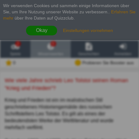
Wir verwenden Cookies und sammeln einige Informationen über
Sie, um Ihre Nutzung unserer Website zu verbessern.
.
Erfahren Sie
mehr
über Ihre Daten auf Quizzclub.
Okay
Einstellungen vornehmen
2
6
Spiele
Wissenswertes
Geschichten
Anmelden
0
Probieren Sie Booster aus
Wie viele Jahre schrieb Leo Tolstoi seinen Roman
"Krieg und Frieden"?
Krieg und Frieden ist ein im realistischen Stil
geschriebenes Historiengemälde des russischen
Schriftstellers Leo Tolstoi. Es gilt als eines der
bedeutendsten Werke der Weltliteratur und wurde
mehrfach verfilmt.