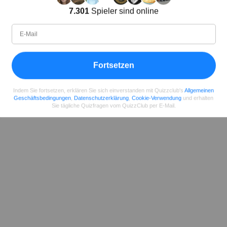
Lena Strauss
7.301
Spieler sind online
Autor
Seit
Level
Punktzahl
Fragen
11.2018
99
2485658
29922
Fortsetzen
Teilen
auf Facebook
Indem Sie fortsetzen, erklären Sie sich einverstanden mit Quizzclub's
Allgemeinen
Geschäftsbedingungen
,
Datenschutzerklärung
,
Cookie-Verwendung
und erhalten
Sie tägliche Quizfragen vom QuizzClub per E-Mail.