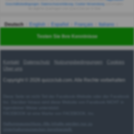
Geschäftsbedingungen
,
Datenschutzerklärung
,
Cookie-Verwendung
und erhalten
Sie tägliche Quizfragen vom QuizzClub per E-Mail.
Deutsch
English
Español
Français
Italiano
Nederlands
Polski
Português
Svenska
Türkçe
Testen Sie Ihre Kenntnisse
Русский
Українська
हिन्दी
한국어
汉语
漢語
Kontakt
Datenschutz
Nutzungsbedingungen
Cookies
Über uns
Copyright © 2026 quizzclub.com. Alle Rechte vorbehalten
Diese Seite ist nicht Teil der Facebook-Website oder der Facebook
Inc. Darüber hinaus wird diese Website von Facebook NICHT in
irgendeiner Weise unterstützt.
FACEBOOK ist eine Marke von FACEBOOK, Inc.
Haftungsausschluss: Alle Inhalte werden nur zu
Unterhaltungszwecken bereitgestellt.