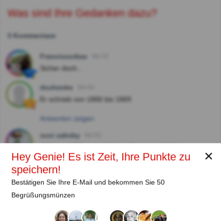
Was sind Ihre Gedanken dazu?
3 Kommentare
Franciszorbaz
Vor 5J
Sicher doch...
dschenke
Vor 6J
Er schrieb von 1866 bis 1869
Antworten zeigen
susi zabsky
Vor 6J
1866 bis 1869 ...nach Adam Riese ca. 3 Jahre.
✕
Hey Genie! Es ist Zeit, Ihre Punkte zu
Antworten zeigen
speichern!
Bestätigen Sie Ihre E-Mail und bekommen Sie 50
Begrüßungsmünzen
Autor: