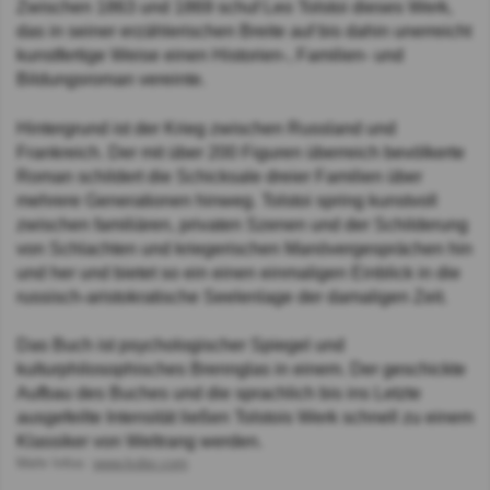
Zwischen 1863 und 1869 schuf Leo Tolstoi dieses Werk,
das in seiner erzählerischen Breite auf bis dahin unerreicht
kunstfertige Weise einen Historien-, Familien- und
Bildungsroman vereinte.
Hintergrund ist der Krieg zwischen Russland und
Frankreich. Der mit über 200 Figuren überreich bevölkerte
Roman schildert die Schicksale dreier Familien über
mehrere Generationen hinweg. Tolstoi spring kunstvoll
zwischen familiären, privaten Szenen und der Schilderung
von Schlachten und kriegerischen Manövergesprächen hin
und her und bietet so ein einen einmaligen Einblick in die
russisch-aristokratische Seelenlage der damaligen Zeit.
Das Buch ist psychologischer Spiegel und
kulturphilosophisches Brennglas in einem. Der geschickte
Aufbau des Buches und die sprachlich bis ins Letzte
ausgefeilte Intensität ließen Tolstois Werk schnell zu einem
Klassiker von Weltrang werden.
Mehr Infos:
www.kobo.com