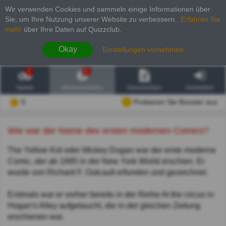
Wir verwenden Cookies und sammeln einige Informationen über
Sie, um Ihre Nutzung unserer Website zu verbessern.
.
Erfahren Sie
mehr
über Ihre Daten auf Quizzclub.
Okay
Einstellungen vornehmen
2
6
Spiele
Wissenswertes
Geschichten
Anmelden
0
Probieren Sie Booster aus
Wie war der Name des ersten modernen Comics?
The Yellow Kid oder Mickey Dugan war der erste moderne
Comic, der ab 1895 in der New York World erschien. Er
wurde von Richard F. Outcault erfunden und gezeichnet.
Erstmals war er vorher bereits in der Reihe At the circus in
Hogan's Alley aufgetaucht, die in der gleichen Zeitung
erschienen war.