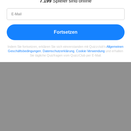
7.199
Spieler sind online
Seit
Level
Punktzahl
Fragen
11.2018
99
2485658
29922
Fortsetzen
Teilen
auf Facebook
Indem Sie fortsetzen, erklären Sie sich einverstanden mit Quizzclub's
Allgemeinen
Geschäftsbedingungen
,
Datenschutzerklärung
,
Cookie-Verwendung
und erhalten
Sie tägliche Quizfragen vom QuizzClub per E-Mail.