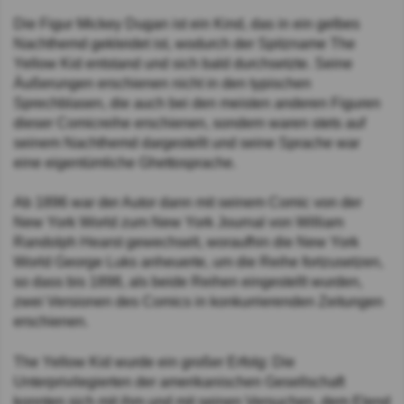
Die Figur Mickey Dugan ist ein Kind, das in ein gelbes
Nachthemd gekleidet ist, wodurch der Spitzname The
Yellow Kid entstand und sich bald durchsetzte. Seine
Äußerungen erschienen nicht in den typischen
Sprechblasen, die auch bei den meisten anderen Figuren
dieser Comicreihe erschienen, sondern waren stets auf
seinem Nachthemd dargestellt und seine Sprache war
eine eigentümliche Ghettosprache.
Ab 1896 war der Autor dann mit seinem Comic von der
New York World zum New York Journal von William
Randolph Hearst gewechselt, woraufhin die New York
World George Luks anheuerte, um die Reihe fortzusetzen,
so dass bis 1898, als beide Reihen eingestellt wurden,
zwei Versionen des Comics in konkurrierenden Zeitungen
erschienen.
The Yellow Kid wurde ein großer Erfolg: Die
Unterprivilegierten der amerikanischen Gesellschaft
konnten sich mit ihm und mit seinen Versuchen, dem Elend