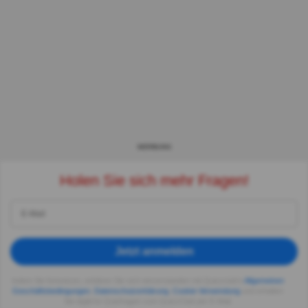
WERBUNG
Holen Sie sich mehr Fragen!
Jetzt anmelden
Indem Sie fortsetzen, erklären Sie sich einverstanden mit Quizzclub's
Allgemeinen
Geschäftsbedingungen
,
Datenschutzerklärung
,
Cookie-Verwendung
und erhalten
Sie tägliche Quizfragen vom QuizzClub per E-Mail.