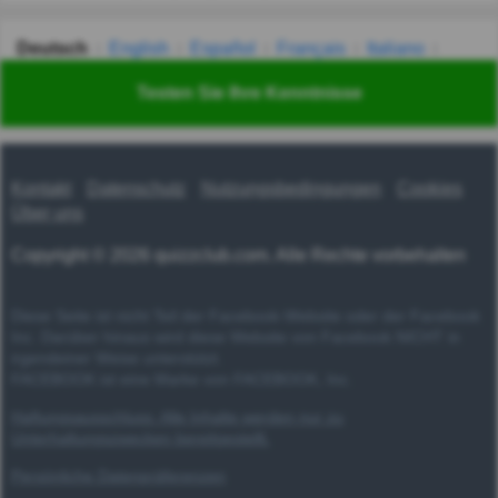
Deutsch
English
Español
Français
Italiano
Nederlands
Polski
Português
Svenska
Türkçe
Testen Sie Ihre Kenntnisse
Русский
Українська
हिन्दी
한국어
汉语
漢語
Kontakt
Datenschutz
Nutzungsbedingungen
Cookies
Über uns
Copyright © 2026 quizzclub.com. Alle Rechte vorbehalten
Diese Seite ist nicht Teil der Facebook-Website oder der Facebook
Inc. Darüber hinaus wird diese Website von Facebook NICHT in
irgendeiner Weise unterstützt.
FACEBOOK ist eine Marke von FACEBOOK, Inc.
Haftungsausschluss: Alle Inhalte werden nur zu
Unterhaltungszwecken bereitgestellt.
Persönliche Datenpräferenzen