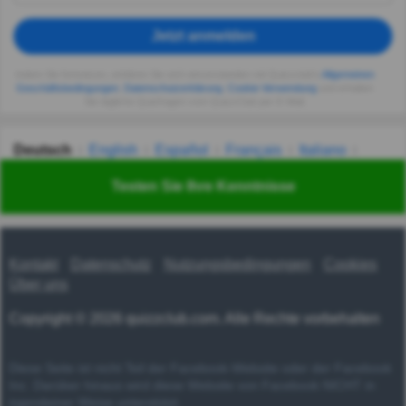
Jetzt anmelden
Indem Sie fortsetzen, erklären Sie sich einverstanden mit Quizzclub's
Allgemeinen
Geschäftsbedingungen
,
Datenschutzerklärung
,
Cookie-Verwendung
und erhalten
Sie tägliche Quizfragen vom QuizzClub per E-Mail.
Deutsch
English
Español
Français
Italiano
Nederlands
Polski
Português
Svenska
Türkçe
Testen Sie Ihre Kenntnisse
Русский
Українська
हिन्दी
한국어
汉语
漢語
Kontakt
Datenschutz
Nutzungsbedingungen
Cookies
Über uns
Copyright © 2026 quizzclub.com. Alle Rechte vorbehalten
Diese Seite ist nicht Teil der Facebook-Website oder der Facebook
Inc. Darüber hinaus wird diese Website von Facebook NICHT in
irgendeiner Weise unterstützt.