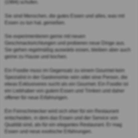
(1984) schufen.
Sie sind Menschen, die gutes Essen und alles, was mit
Essen zu tun hat, genießen.
Sie experimentieren gerne mit neuen
Geschmacksrichtungen und probieren neue Dinge aus.
Sie gehen regelmäßig auswärts essen, bleiben aber auch
gerne zu Hause und kochen.
Ein Foodie muss im Gegensatz zu einem Gourmet kein
Spezialist in der Gastronomie sein oder eine Person, die
etwas Exklusiveres sucht als ein Gourmet. Ein Foodie ist
ein Liebhaber von gutem Essen und Trinken und daher
offener für neue Erfahrungen.
Ein Feinschmecker wird sich eher für ein Restaurant
entscheiden, in dem das Essen und der Service von
Qualität sind, als für ein elegantes Restaurant. Er mag
Essen und neue exotische Erfahrungen.