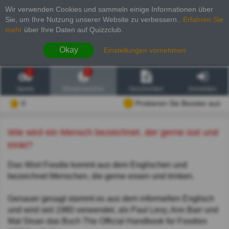
Wir verwenden Cookies und sammeln einige Informationen über
Sie, um Ihre Nutzung unserer Website zu verbessern.
.
Erfahren Sie
mehr
über Ihre Daten auf Quizzclub.
Okay
Einstellungen vornehmen
2
6
Spiele
Wissenswertes
Geschichten
Anmelden
0
Probieren Sie Booster aus
Wie wird ein Mensch bezeichnet, der gerne isst und
trinkt?
Das Wort Foodie kommt aus dem Englischen und
bezeichnet Menschen, die gerne essen und trinken.
Genauer gesagt stammt es aus dem informellen Englisch
und wird seit 1980 verwendet, als Paul Levy, Ann Barr und
Mat Sloan das Buch The Official Handbook for Foodies