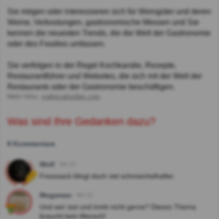
Sie mögen oder interessieren sich für Weingüter und deren
Weine, Verkostungen, gastronomische Messen und Sie
kennen die neuesten Trends, die die Welt der Gastronomie
oder des Foodies umfassen.
Sie verfolgen in der Regel Kochkanäle, Rezepte,
Restaurantführer und Websites, die sich mit der Welt der
Restaurants oder der Gastronomie beschäftigen.
Mehr Infos:
mallorcafoodies.com
Was sind Ihre Gedanken dazu?
8 Kommentare
Wolf
Vor 3J
Fresssack klingt doch viel schmeichelhafter.
Megaman
Vor 2J
Und wer isst und trinkt nicht gerne? Dieses Thema
braucht kein Mensch!