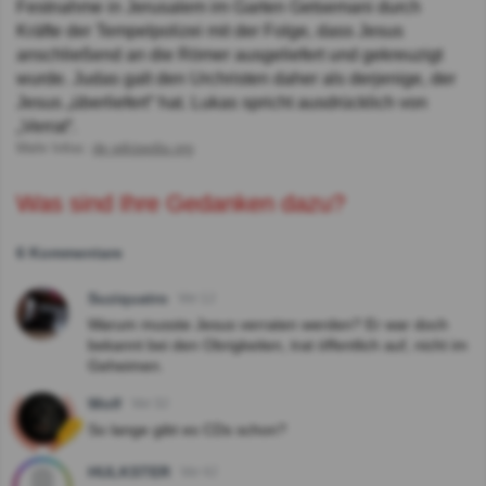
Festnahme in Jerusalem im Garten Getsemani durch
Kräfte der Tempelpolizei mit der Folge, dass Jesus
anschließend an die Römer ausgeliefert und gekreuzigt
wurde. Judas galt den Urchristen daher als derjenige, der
Jesus „überliefert“ hat. Lukas spricht ausdrücklich von
„Verrat“.
Mehr Infos:
de.wikipedia.org
Was sind Ihre Gedanken dazu?
6 Kommentare
Suziquatro
Vor 1J
Warum musste Jesus verraten werden? Er war doch
bekannt bei den Obrigkeiten, trat öffentlich auf, nicht im
Geheimen.
Wolf
Vor 3J
So lange gibt es CDs schon?
HULKSTER
Vor 4J