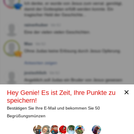
Ich denke, er wurde von Jesus zum verrat. genötigt,
damit der Gottesplan erfüllt werden konnte. Ein
tragischer Held der Geschichte...
rainerhuber
Vor 6J
Eine der vielen vielen Geschichten.
Max
Vor 6J
Ohne Judas keine Erlösung durch Jesus Opferung.
Antworten zeigen
josischlich
Vor 6J
Angeblich,soll Judas ein Bruder von Jesus gewesen
sein
✕
Hey Genie! Es ist Zeit, Ihre Punkte zu
Antworten zeigen
speichern!
Bestätigen Sie Ihre E-Mail und bekommen Sie 50
Autor:
Begrüßungsmünzen
Lena Strauss