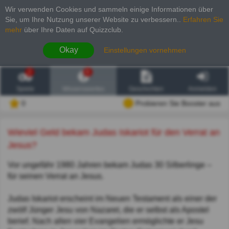
Wir verwenden Cookies und sammeln einige Informationen über
Sie, um Ihre Nutzung unserer Website zu verbessern.
.
Erfahren Sie
mehr
über Ihre Daten auf Quizzclub.
Okay
Einstellungen vornehmen
2
6
Spiele
Wissenswertes
Geschichten
Anmelden
0
Probieren Sie Booster aus
Wieviel Geld bekam Judas Iskariot für den Verrat an
Jesus?
Vor ungefähr 1980 Jahren bekam Judas 30 Silberlinge –
für seinen Verrat an Jesus.
Judas Iskariot erscheint im Neuen Testament als einer der
zwölf Jünger Jesu von Nazaret, die er selbst als Apostel
berief. Nach allen vier Evangelien ermöglichte er Jesu