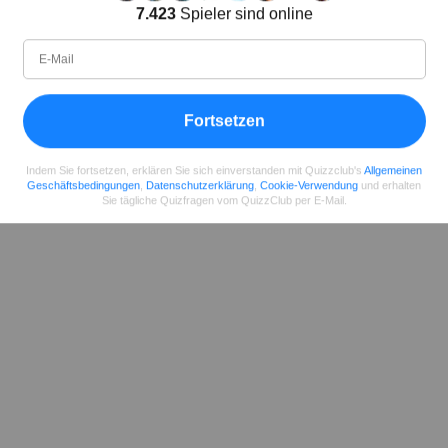
Autor
7.423
Spieler sind online
Seit
Level
Punktzahl
Fragen
11.2018
99
2459458
29660
Fortsetzen
Teilen
auf Facebook
Indem Sie fortsetzen, erklären Sie sich einverstanden mit Quizzclub's
Allgemeinen
Geschäftsbedingungen
,
Datenschutzerklärung
,
Cookie-Verwendung
und erhalten
Sie tägliche Quizfragen vom QuizzClub per E-Mail.