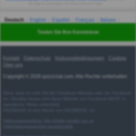
Sie tägliche Quizfragen vom QuizzClub per E-Mail.
Deutsch
English
Español
Français
Italiano
Nederlands
Polski
Português
Svenska
Türkçe
Testen Sie Ihre Kenntnisse
Русский
Українська
हिन्दी
한국어
汉语
漢語
Kontakt
Datenschutz
Nutzungsbedingungen
Cookies
Über uns
Copyright © 2026 quizzclub.com. Alle Rechte vorbehalten
Diese Seite ist nicht Teil der Facebook-Website oder der Facebook
Inc. Darüber hinaus wird diese Website von Facebook NICHT in
irgendeiner Weise unterstützt.
FACEBOOK ist eine Marke von FACEBOOK, Inc.
Haftungsausschluss: Alle Inhalte werden nur zu
Unterhaltungszwecken bereitgestellt.