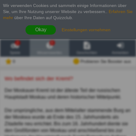
Wir verwenden Cookies und sammeln einige Informationen über
Sie, um Ihre Nutzung unserer Website zu verbessern.
.
Erfahren Sie
mehr
über Ihre Daten auf Quizzclub.
Okay
Einstellungen vornehmen
2
6
Spiele
Wissenswertes
Geschichten
Anmelden
0
Probieren Sie Booster aus
Wo befindet sich der Kreml?
Der Moskauer Kreml ist der älteste Teil der russischen
Hauptstadt Moskau und deren historischer Mittelpunkt.
Die ursprüngliche, aus dem Mittelalter stammende Burg an
der Moskwa wurde ab Ende des 15. Jahrhunderts als
Zitadelle neu errichtet. Bis zum 16. Jahrhundert diente sie
den Großfürsten von Moskau und anschließend bis zur