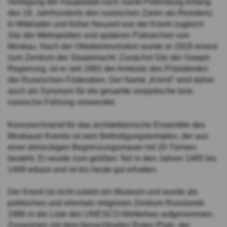
Verlegung der Hauptstadt nach Sankt Petersburg Anfang
des 18. Jahrhunderts den russischen Zaren als Residenz.
In Mittelalter und früher Neuzeit war der Kreml zugleich
Sitz der Metropoliten und späteren Patriarchen von
Moskau. Nach der Oktoberrevolution wurde er 1918 erneut
zum Zentrum der Staatsmacht: Zunächst Sitz der Sowjet-
Regierung, ist er seit 1992 der Amtssitz des Präsidenten
der Russischen Föderation. Der Name „Kreml“ wird daher
auch als Synonym für die gesamte sowjetische bzw.
russische Führung verwendet.
Kennzeichnend für das architektonische Ensemble des
Moskauer Kremls ist sein Befestigungskomplex, der aus
einer dreieckigen Begrenzungsmauer mit 20 Türmen
besteht. Er wurde zum größten Teil in den Jahren 1485 bis
1499 erbaut und ist bis heute gut erhalten.
Der Kreml ist nicht zuletzt ein Museum und wurde als
politisches und ehemals religiöses Zentrum Russlands
1990 in die Liste des UNESCO-Welterbes aufgenommen.
Zusammen mit dem benachbarten Roten Platz, der