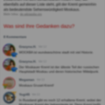
ebenfalls auf dieser Liste steht, gilt der Kreml gemeinhin
als bedeutendste Sehenswürdigkeit Moskaus.
Mehr Infos:
de.wikipedia.org
Was sind Ihre Gedanken dazu?
8 Kommentare
Grazyna.H.
Vor 1J
MOCKBA ist wundweschöne stadt mit viel Historie.
Grazyna.H.
Vor 1J
Der Moskauer Kreml ist der älteste Teil der russischen
Hauptstadt Moskau und deren historischer Mittelpunk.
Megaman
Vor 2J
Moskaus Grusel-Kreml!
Yogi45
Vor 2J
In Russland gibt es noch 12 erhaltene Kreml, wobei der
Moskauer Kreml der bekannteste ist. Denn Kreml heißt