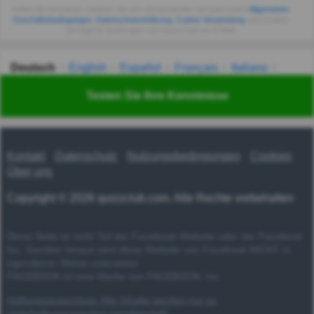
Indem Sie fortsetzen, erklären Sie sich einverstanden mit Quizzclub's
Allgemeinen
Geschäftsbedingungen
,
Datenschutzerklärung
,
Cookie-Verwendung
und erhalten
Sie tägliche Quizfragen vom QuizzClub per E-Mail.
Deutsch
English
Español
Français
Italiano
Nederlands
Polski
Português
Svenska
Türkçe
Testen Sie Ihre Kenntnisse
Русский
Українська
हिन्दी
한국어
汉语
漢語
Kontakt
Datenschutz
Nutzungsbedingungen
Cookies
Über uns
Copyright © 2026 quizzclub.com. Alle Rechte vorbehalten
Diese Seite ist nicht Teil der Facebook-Website oder der Facebook
Inc. Darüber hinaus wird diese Website von Facebook NICHT in
irgendeiner Weise unterstützt.
FACEBOOK ist eine Marke von FACEBOOK, Inc.
Haftungsausschluss: Alle Inhalte werden nur zu
Unterhaltungszwecken bereitgestellt.