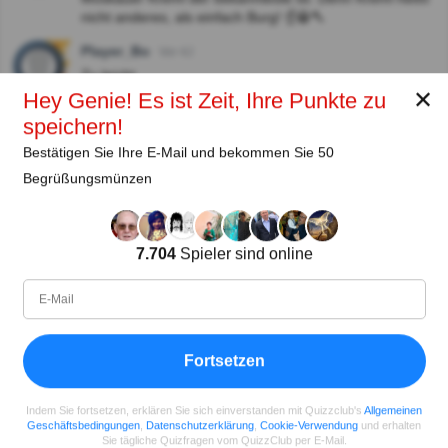
nicht anderes, als einfach Burg! ☝️😁🔨
Player_Bo
Vor 4J
Zu leicht.....
✕
Hey Genie! Es ist Zeit, Ihre Punkte zu
Bibi
Vor 5J
speichern!
Jede Kirche in Russland nennt sich Kreml.
Bestätigen Sie Ihre E-Mail und bekommen Sie 50
Antworten zeigen
Begrüßungsmünzen
kognyan
Vor 6J
Kreml gibt es auch in Kazan.
7.704
Spieler sind online
Hypnorex
Vor 6J
Ein Kreml ist eine (Kirchen-)burg oder Zitadelle, davon
gibt es viele in Russland
Antworten zeigen
Fortsetzen
Indem Sie fortsetzen, erklären Sie sich einverstanden mit Quizzclub's
Allgemeinen
Autor:
Geschäftsbedingungen
,
Datenschutzerklärung
,
Cookie-Verwendung
und erhalten
Sie tägliche Quizfragen vom QuizzClub per E-Mail.