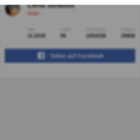
Lena Strauss
Autor
Seit
Level
Punktzahl
Fragen
11.2018
99
2454258
29608
Teilen
auf Facebook