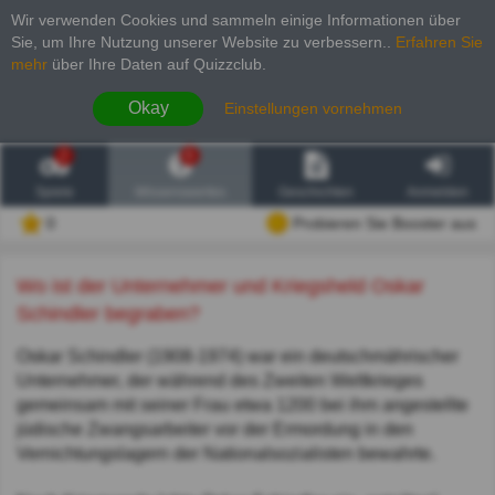
Wir verwenden Cookies und sammeln einige Informationen über
Sie, um Ihre Nutzung unserer Website zu verbessern.
.
Erfahren Sie
mehr
über Ihre Daten auf Quizzclub.
Okay
Einstellungen vornehmen
2
6
Spiele
Wissenswertes
Geschichten
Anmelden
0
Probieren Sie Booster aus
Wo ist der Unternehmer und Kriegsheld Oskar
Schindler begraben?
Oskar Schindler (1908-1974) war ein deutschmährischer
Unternehmer, der während des Zweiten Weltkrieges
gemeinsam mit seiner Frau etwa 1200 bei ihm angestellte
jüdische Zwangsarbeiter vor der Ermordung in den
Vernichtungslagern der Nationalsozialisten bewahrte.