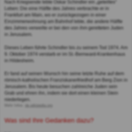
Nach Kriegsende lebte Oskar Schindler ein „geteiltes“
Leben: Die eine Hälfte des Jahres verbrachte er in
Frankfurt am Main, wo er zurückgezogen in einer
Einzimmerwohnung am Bahnhof lebte, die andere Hälfte
des Jahres verweilte er bei den von ihm geretteten Juden
in Jerusalem.
Dieses Leben führte Schindler bis zu seinem Tod 1974. Am
9. Oktober 1974 verstarb er im St.-Bernward-Krankenhaus
in Hildesheim.
Er fand auf seinen Wunsch hin seine letzte Ruhe auf dem
römisch-katholischen Franziskanerfriedhof am Berg Zion in
Jerusalem. Bis heute besuchen zahlreiche Juden sein
Grab und ehren ihn, indem sie dort einen kleinen Stein
niederlegen.
Mehr Infos:
de.wikipedia.org
Was sind Ihre Gedanken dazu?