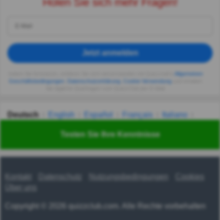
Holen Sie sich mehr Fragen!
Jetzt anmelden
Indem Sie fortsetzen, erklären Sie sich einverstanden mit Quizzclub's
Allgemeinen
Geschäftsbedingungen
,
Datenschutzerklärung
,
Cookie-Verwendung
und erhalten
Sie tägliche Quizfragen vom QuizzClub per E-Mail.
Deutsch
English
Español
Français
Italiano
Nederlands
Polski
Português
Svenska
Türkçe
Testen Sie Ihre Kenntnisse
Русский
Українська
हिन्दी
한국어
汉语
漢語
Kontakt
Datenschutz
Nutzungsbedingungen
Cookies
Über uns
Copyright © 2026 quizzclub.com. Alle Rechte vorbehalten