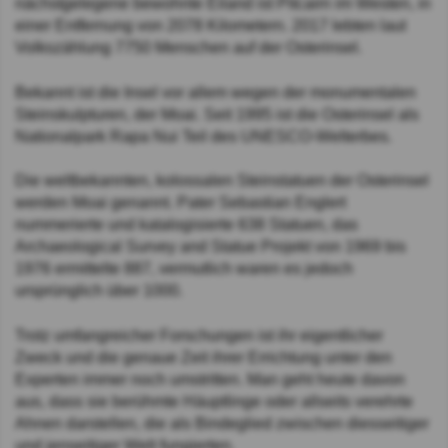
nächstgelegene bewohnte Eiland ist Pitcairn im Westen, in
einer Entfernung von 2078 Kilometern. 2017 lebten laut
Volkszählung 7750 Menschen auf der Osterinsel.
Bekannt ist die Insel vor allem wegen der monumentalen
Steinskulpturen, der Moai. Seit 1995 ist die Osterinsel als
Nationalpark Rapa Nui Teil des UNESCO-Welterbes.
Die weltbekannten, kolossalen Steinstatuen der Osterinsel
werden Moai genannt. Pater Sebastian Englert
nummerierte und katalogisierte 638 Statuen, das
Archaeological Survey and Statue Projekt von 1969 bis
1976 ermittelte 887, vermutlich waren es jedoch
ursprünglich über 1000.
Trotz umfangreicher Forschungen ist ihr eigentlicher
Zweck und die genaue Zeit ihrer Errichtung unter den
Experten immer noch umstritten. Man geht heute davon
aus, dass sie berühmte Häuptlinge oder allseits verehrte
Ahnen darstellen, die als Bindeglied zwischen diesseitiger
und jenseitiger Welt fungierten.