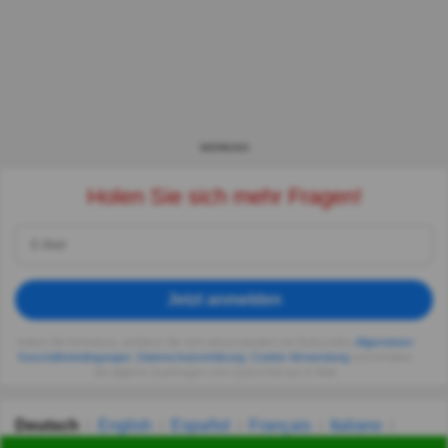
WERBUNG
Holen Sie sich mehr Fragen!
Jetzt anmelden
Indem Sie fortsetzen, erklären Sie sich einverstanden mit Quizzclub's
Allgemeinen
Geschäftsbedingungen
,
Datenschutzerklärung
,
Cookie-Verwendung
und erhalten
Sie tägliche Quizfragen vom QuizzClub per E-Mail.
Deutsch
English
Español
Français
Italiano
Nederlands
Polski
Português
Svenska
Türkçe