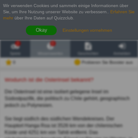
Wir verwenden Cookies und sammeln einige Informationen über
Sie, um Ihre Nutzung unserer Website zu verbessern.
.
Erfahren Sie
mehr
über Ihre Daten auf Quizzclub.
Okay
Einstellungen vornehmen
2
6
Spiele
Wissenswertes
Geschichten
Anmelden
0
Probieren Sie Booster aus
Wodurch ist die Osterinsel bekannt?
Die Osterinsel ist eine isoliert gelegene Insel im
Südostpazifik, die politisch zu Chile gehört, geographisch
jedoch zu Polynesien.
Sie liegt südlich des südlichen Wendekreises. Der
Hauptort Hanga Roa ist 3526 km von der chilenischen
Küste und 4251 km von Tahiti entfernt. Das