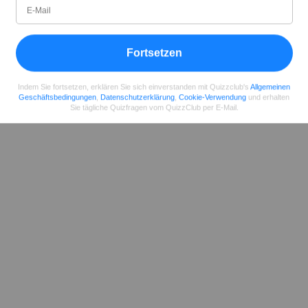
Teilen
auf Facebook
Fortsetzen
Indem Sie fortsetzen, erklären Sie sich einverstanden mit Quizzclub's
Allgemeinen
Geschäftsbedingungen
,
Datenschutzerklärung
,
Cookie-Verwendung
und erhalten
Sie tägliche Quizfragen vom QuizzClub per E-Mail.