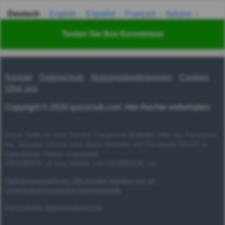
Deutsch
English
Español
Français
Italiano
Nederlands
Polski
Português
Svenska
Türkçe
Testen Sie Ihre Kenntnisse
Русский
Українська
हिन्दी
한국어
汉语
漢語
Kontakt
Datenschutz
Nutzungsbedingungen
Cookies
Über uns
Copyright © 2026 quizzclub.com. Alle Rechte vorbehalten
Diese Seite ist nicht Teil der Facebook-Website oder der Facebook
Inc. Darüber hinaus wird diese Website von Facebook NICHT in
irgendeiner Weise unterstützt.
FACEBOOK ist eine Marke von FACEBOOK, Inc.
Haftungsausschluss: Alle Inhalte werden nur zu
Unterhaltungszwecken bereitgestellt.
Persönliche Datenpräferenzen