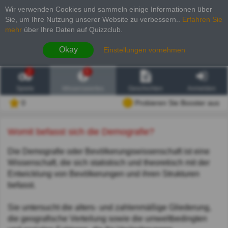
Wir verwenden Cookies und sammeln einige Informationen über
Sie, um Ihre Nutzung unserer Website zu verbessern.
.
Erfahren Sie
mehr
über Ihre Daten auf Quizzclub.
Okay
Einstellungen vornehmen
2
6
Spiele
Wissenswertes
Geschichten
Anmelden
0
Probieren Sie Booster aus
Womit befasst sich die Demografie?
Die Demografie oder Bevölkerungswissenschaft ist eine
Wissenschaft, die sich statistisch und theoretisch mit der
Entwicklung von Bevölkerungen und ihren Strukturen
befasst.
Sie untersucht die alters- und zahlenmäßige Gliederung,
die geografische Verteilung sowie die umweltbedingten