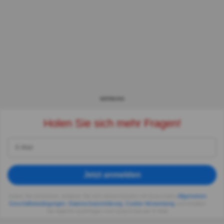
WERBUNG
Holen Sie sich mehr Fragen!
Jetzt anmelden
Indem Sie fortsetzen, erklären Sie sich einverstanden mit Quizzclub's
Allgemeinen
Geschäftsbedingungen
,
Datenschutzerklärung
,
Cookie-Verwendung
und erhalten
Sie tägliche Quizfragen vom QuizzClub per E-Mail.