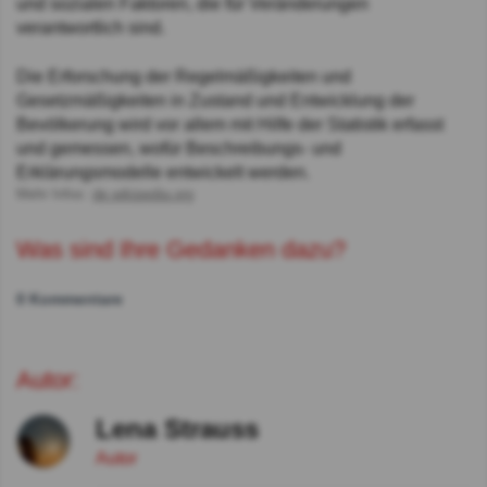
und sozialen Faktoren, die für Veränderungen
verantwortlich sind.
Die Erforschung der Regelmäßigkeiten und
Gesetzmäßigkeiten in Zustand und Entwicklung der
Bevölkerung wird vor allem mit Hilfe der Statistik erfasst
und gemessen, wofür Beschreibungs- und
Erklärungsmodelle entwickelt werden.
Mehr Infos:
de.wikipedia.org
Was sind Ihre Gedanken dazu?
0 Kommentare
Autor:
Lena Strauss
Autor