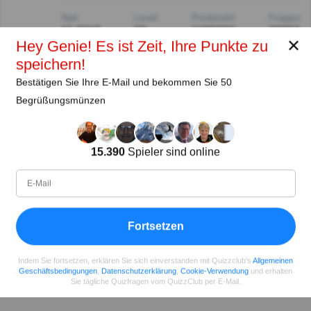
Seit
Level
Punktzahl
Fragen
11.2018
99
2485658
29922
✕
Hey Genie! Es ist Zeit, Ihre Punkte zu
speichern!
Teilen
auf Facebook
Bestätigen Sie Ihre E-Mail und bekommen Sie 50
Begrüßungsmünzen
15.390
Spieler sind online
Fortsetzen
Indem Sie fortsetzen, erklären Sie sich einverstanden mit Quizzclub's
Allgemeinen
Geschäftsbedingungen
,
Datenschutzerklärung
,
Cookie-Verwendung
und erhalten
Sie tägliche Quizfragen vom QuizzClub per E-Mail.