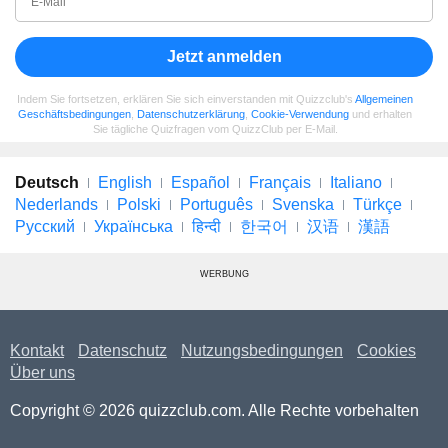
Jetzt anmelden
Indem Sie fortsetzen, erklären Sie sich einverstanden mit Quizzclub's
Allgemeinen
Geschäftsbedingungen
,
Datenschutzerklärung
,
Cookie-Verwendung
und erhalten
Sie tägliche Quizfragen vom QuizzClub per E-Mail.
Deutsch
English
Español
Français
Italiano
Nederlands
Polski
Português
Svenska
Türkçe
Русский
Українська
हिन्दी
한국어
汉语
漢語
WERBUNG
Kontakt
Datenschutz
Nutzungsbedingungen
Cookies
Über uns
Copyright © 2026 quizzclub.com. Alle Rechte vorbehalten