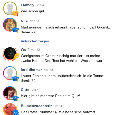
r lamely
Vor 3J
War schon gut
NiSi
Vor 3J
Markierungen falsch erkannt, aber schön, daß Grömitz
dabei war
Antworten zeigen
Wolf
Vor 3J
Wenigstens ist Grömitz richtig markiert, ist meine
zweite Heimat.Den Test hat wohl ein Wessi entworfen.
lord dietmar
Vor 3J
Lauter Fehler, zudem unübersichtlich. In die Tonne
damit. 👎
Gitte
Vor 4J
Hier gibt es mehrere Fehler im Quiz!
Blumenzuechterin
Vor 4J
Das Rätsel Nummer 4 ist eine falsche Antwort