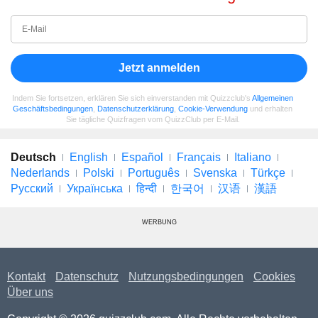
Jetzt anmelden
Indem Sie fortsetzen, erklären Sie sich einverstanden mit Quizzclub's
Allgemeinen
Geschäftsbedingungen
,
Datenschutzerklärung
,
Cookie-Verwendung
und erhalten
Sie tägliche Quizfragen vom QuizzClub per E-Mail.
Deutsch
English
Español
Français
Italiano
Nederlands
Polski
Português
Svenska
Türkçe
Русский
Українська
हिन्दी
한국어
汉语
漢語
WERBUNG
Kontakt
Datenschutz
Nutzungsbedingungen
Cookies
Über uns