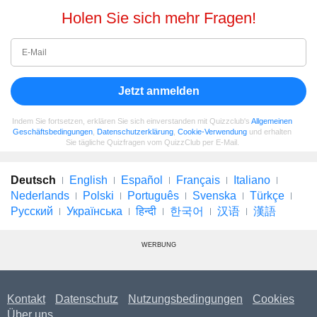
Holen Sie sich mehr Fragen!
Jetzt anmelden
Indem Sie fortsetzen, erklären Sie sich einverstanden mit Quizzclub's
Allgemeinen
Geschäftsbedingungen
,
Datenschutzerklärung
,
Cookie-Verwendung
und erhalten
Sie tägliche Quizfragen vom QuizzClub per E-Mail.
Deutsch
English
Español
Français
Italiano
Nederlands
Polski
Português
Svenska
Türkçe
Русский
Українська
हिन्दी
한국어
汉语
漢語
WERBUNG
Kontakt
Datenschutz
Nutzungsbedingungen
Cookies
Über uns