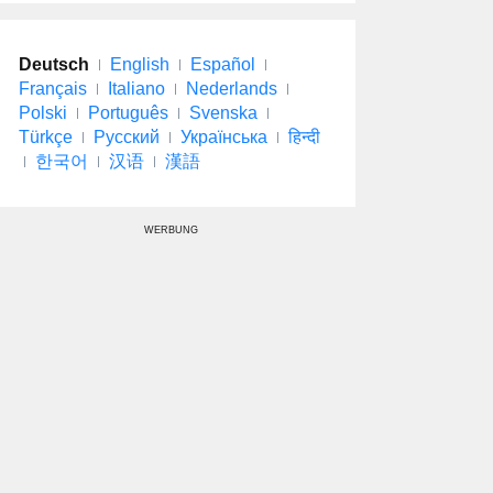
Deutsch
English
Español
Français
Italiano
Nederlands
Polski
Português
Svenska
Türkçe
Русский
Українська
हिन्दी
한국어
汉语
漢語
WERBUNG