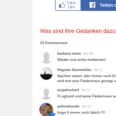
Teilen
Was sind Ihre Gedanken dazu
23 Kommentare
barbara misic
Vor 2M
Wieder mal nichts funktioniert
Dagmar Szemeitzke
Vor 1J
Nachher einem Jahr Immer noch Erdf
wird erst eine Fledermaus gezeigt 
anjadischert
Vor 1J
FLughund und keine Fledermaus auf
yellowbambi
Vor 2J
frage 6 immer noch falsch !!!!