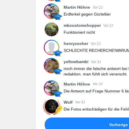
Martin Höhne
Vor 2J
Erdferkel gegen Gürteltier
mbcustomchopper
Vor 2J
Funktioniert nicht
henryzocher
Vor 2J
SCHLECHTE RECHERCHE!WARUM
yellowbambi
Vor 3J
noch immer die falsche antwort bei 
redaktion. man fühlt sich verarscht.
Martin Höhne
Vor 3J
Die Antwort auf Frage Nummer 6 läss
Wolf
Vor 3J
Die Fotos entschädigen für die Fehl
Vorherige