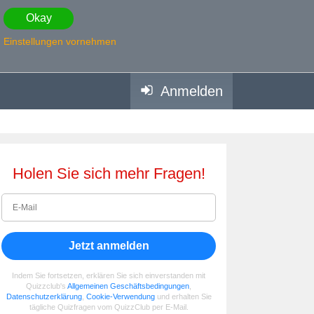
Okay
Einstellungen vornehmen
Anmelden
Holen Sie sich mehr Fragen!
Jetzt anmelden
Indem Sie fortsetzen, erklären Sie sich einverstanden mit
Quizzclub's
Allgemeinen Geschäftsbedingungen
,
Datenschutzerklärung
,
Cookie-Verwendung
und erhalten Sie
tägliche Quizfragen vom QuizzClub per E-Mail.