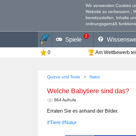
Wir verwenden Cookies un
Website zu verbessern.
; 
bereitzustellen, Inhalte u
ordnungsgemäß funktionie
2
Spiele
Wissenswe
0
Am Wettbewerb te
Quizze und Tests
Natur
Welche Babytiere sind das?
964 Aufrufe
Erraten Sie es anhand der Bilder.
#Tiere
#Natur