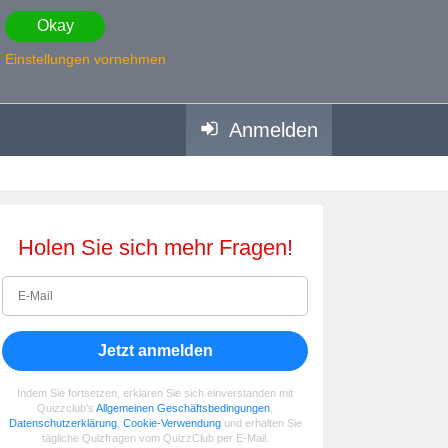
Okay
Einstellungen vornehmen
Anmelden
Holen Sie sich mehr Fragen!
Jetzt anmelden
Indem Sie fortsetzen, erklären Sie sich einverstanden mit
Quizzclub's
Allgemeinen Geschäftsbedingungen
,
Datenschutzerklärung
,
Cookie-Verwendung
und erhalten Sie
tägliche Quizfragen vom QuizzClub per E-Mail.