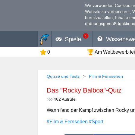
Wir verwenden Cookies un
Website zu verbessern.
; 
bereitzustellen, Inhalte u
ordnungsgemäß funktionie
2
Spiele
Wissenswe
0
Am Wettbewerb te
Quizze und Tests
Film & Fernsehen
Das "Rocky Balboa"-Quiz
462 Aufrufe
Wann fand der Kampf zwischen Rocky und
#Film & Fernsehen
#Sport