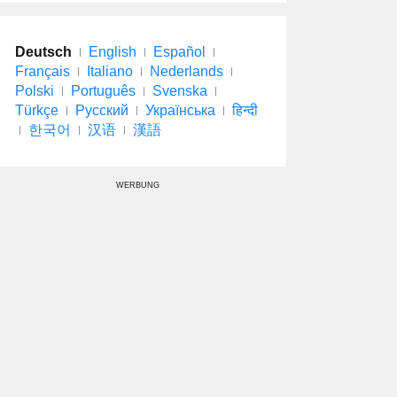
Deutsch
English
Español
Français
Italiano
Nederlands
Polski
Português
Svenska
Türkçe
Русский
Українська
हिन्दी
한국어
汉语
漢語
WERBUNG