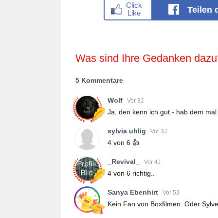
Teilen
Was sind Ihre Gedanken dazu
5 Kommentare
Wolf
Vor 3J
Ja, den kenn ich gut - hab dem mal
sylvia uhlig
Vor 3J
4 von 6 👍
_Revival_
Vor 4J
4 von 6 richtig..
Sanya Ebenhirt
Vor 5J
Kein Fan von Boxfilmen. Oder Sylves