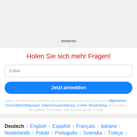
WERBUNG
Holen Sie sich mehr Fragen!
Jetzt anmelden
Indem Sie fortsetzen, erklären Sie sich einverstanden mit Quizzclub's
Allgemeinen
Geschäftsbedingungen
,
Datenschutzerklärung
,
Cookie-Verwendung
und erhalten
Sie tägliche Quizfragen vom QuizzClub per E-Mail.
Deutsch
English
Español
Français
Italiano
Nederlands
Polski
Português
Svenska
Türkçe