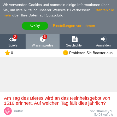
Wir verwenden Cookies und sammeln einige Informationen über
Sie, um Ihre Nutzung unserer Website zu verbessern.
.
Erfahren Sie
mehr
über Ihre Daten auf Quizzclub.
Okay
Einstellungen vornehmen
2
6
Spiele
Wissenswertes
Geschichten
Anmelden
0
Probieren Sie Booster aus
Am Tag des Bieres wird an das Reinheitsgebot von
1516 erinnert. Auf welchen Tag fällt dies jährlich?
Kultur
von
Thommy S.
5.408 Aufrufe