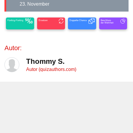
23. November
Fünfzig-Fünfzig
Ersetzen
Doppelte Chance
Beschluss
der Mehrheit
Autor:
Thommy S.
Autor (quizauthors.com)