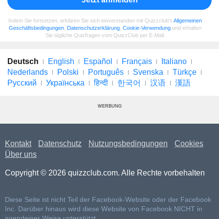
Indem Sie fortsetzen, erklären Sie sich einverstanden mit Quizzclub's
Allgemeinen
Geschäftsbedingungen
,
Datenschutzerklärung
,
Cookie-Verwendung
und erhalten
Sie tägliche Quizfragen vom QuizzClub per E-Mail.
Deutsch
English
Español
Français
Italiano
Nederlands
Polski
Português
Svenska
Türkçe
Русский
Українська
हिन्दी
한국어
汉语
漢語
WERBUNG
Kontakt
Datenschutz
Nutzungsbedingungen
Cookies
Über uns
Copyright © 2026 quizzclub.com. Alle Rechte vorbehalten
Diese Seite ist nicht Teil der Facebook-Website oder der Facebook
Inc. Darüber hinaus wird diese Website von Facebook NICHT in
irgendeiner Weise unterstützt.