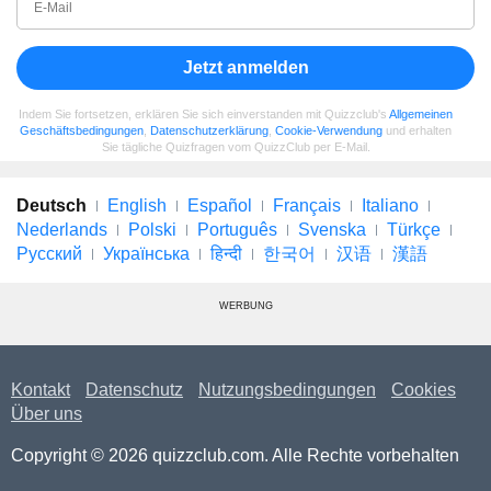
Jetzt anmelden
Indem Sie fortsetzen, erklären Sie sich einverstanden mit Quizzclub's
Allgemeinen
Geschäftsbedingungen
,
Datenschutzerklärung
,
Cookie-Verwendung
und erhalten
Sie tägliche Quizfragen vom QuizzClub per E-Mail.
Deutsch
English
Español
Français
Italiano
Nederlands
Polski
Português
Svenska
Türkçe
Русский
Українська
हिन्दी
한국어
汉语
漢語
WERBUNG
Kontakt
Datenschutz
Nutzungsbedingungen
Cookies
Über uns
Copyright © 2026 quizzclub.com. Alle Rechte vorbehalten