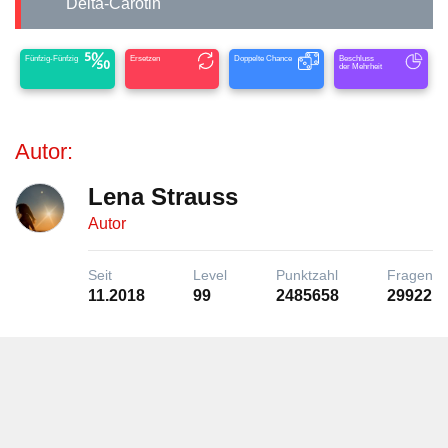
Delta-Carotin
Fünfzig-Fünfzig
Ersetzen
Doppelte Chance
Beschluss
der Mehrheit
Autor:
Lena Strauss
Autor
Seit
Level
Punktzahl
Fragen
11.2018
99
2485658
29922