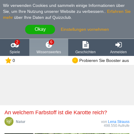
Wir verwenden Cookies und sammeln einige Informationen über
Sie, um Ihre Nutzung unserer Website zu verbessern.
.
Erfahren Sie
mehr
über Ihre Daten auf Quizzclub.
Okay
Einstellungen vornehmen
2
6
Spiele
Wissenswertes
Geschichten
Anmelden
0
Probieren Sie Booster aus
An welchem Farbstoff ist die Karotte reich?
Natur
von
Lena Strauss
498.550 Aufrufe