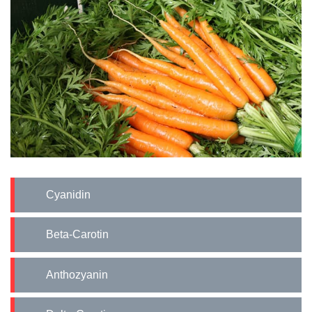
Cyanidin
Beta-Carotin
Anthozyanin