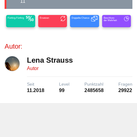
11
Fünfzig-Fünfzig
Ersetzen
Doppelte Chance
Beschluss
der Mehrheit
Autor:
Lena Strauss
Autor
Seit
Level
Punktzahl
Fragen
11.2018
99
2485658
29922