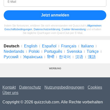
Jetzt anmelden
Indem Sie fortsetzen, erklären Sie sich einverstanden mit Quizzclub's
Allgemeinen
Geschäftsbedingungen
,
Datenschutzerklärung
,
Cookie-Verwendung
und erhalten
Sie tägliche Quizfragen vom QuizzClub per E-Mail.
Deutsch
English
Español
Français
Italiano
Nederlands
Polski
Português
Svenska
Türkçe
Русский
Українська
हिन्दी
한국어
汉语
漢語
WERBUNG
Kontakt
Datenschutz
Nutzungsbedingungen
Cookies
Über uns
Copyright © 2026 quizzclub.com. Alle Rechte vorbehalten