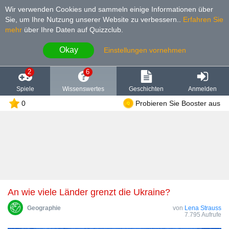
Wir verwenden Cookies und sammeln einige Informationen über
Sie, um Ihre Nutzung unserer Website zu verbessern.
.
Erfahren Sie
mehr
über Ihre Daten auf Quizzclub.
Okay
Einstellungen vornehmen
2
6
Spiele
Wissenswertes
Geschichten
Anmelden
0
Probieren Sie Booster aus
An wie viele Länder grenzt die Ukraine?
Geographie
von
Lena Strauss
7.795 Aufrufe