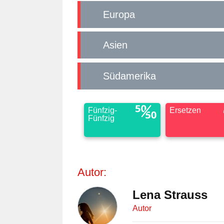
Europa
Asien
Südamerika
Fünfzig-
Ersetzen
Fünfzig
Autor:
Lena Strauss
Autor