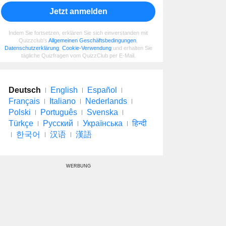
Jetzt anmelden
Indem Sie fortsetzen, erklären Sie sich einverstanden mit
Quizzclub's
Allgemeinen Geschäftsbedingungen
,
Datenschutzerklärung
,
Cookie-Verwendung
und erhalten Sie
tägliche Quizfragen vom QuizzClub per E-Mail.
Deutsch
English
Español
Français
Italiano
Nederlands
Polski
Português
Svenska
Türkçe
Русский
Українська
हिन्दी
한국어
汉语
漢語
WERBUNG