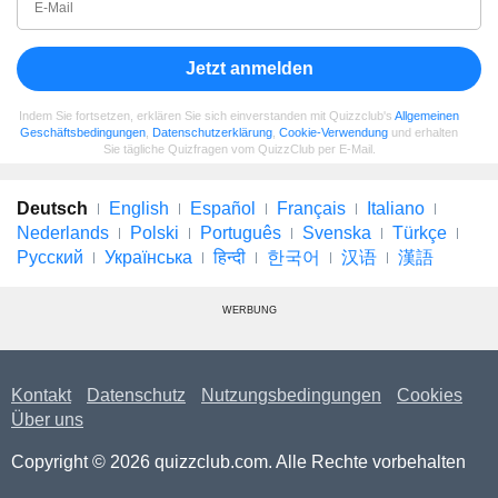
Jetzt anmelden
Indem Sie fortsetzen, erklären Sie sich einverstanden mit Quizzclub's
Allgemeinen
Geschäftsbedingungen
,
Datenschutzerklärung
,
Cookie-Verwendung
und erhalten
Sie tägliche Quizfragen vom QuizzClub per E-Mail.
Deutsch
English
Español
Français
Italiano
Nederlands
Polski
Português
Svenska
Türkçe
Русский
Українська
हिन्दी
한국어
汉语
漢語
WERBUNG
Kontakt
Datenschutz
Nutzungsbedingungen
Cookies
Über uns
Copyright © 2026 quizzclub.com. Alle Rechte vorbehalten