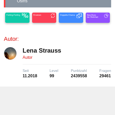
Osiris
Fünfzig-Fünfzig
Ersetzen
Doppelte Chance
Beschluss
der Mehrheit
Autor:
Lena Strauss
Autor
Seit
Level
Punktzahl
Fragen
11.2018
99
2439558
29461