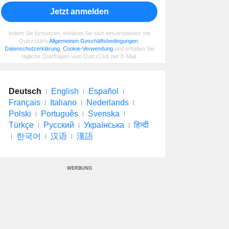
Jetzt anmelden
Indem Sie fortsetzen, erklären Sie sich einverstanden mit
Quizzclub's
Allgemeinen Geschäftsbedingungen
,
Datenschutzerklärung
,
Cookie-Verwendung
und erhalten Sie
tägliche Quizfragen vom QuizzClub per E-Mail.
Deutsch
English
Español
Français
Italiano
Nederlands
Polski
Português
Svenska
Türkçe
Русский
Українська
हिन्दी
한국어
汉语
漢語
WERBUNG