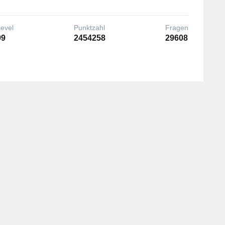
Level
Punktzahl
Fragen
99
2454258
29608