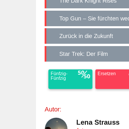
The Dark Knight Rises
Top Gun – Sie fürchten we
Zurück in die Zukunft
Star Trek: Der Film
Fünfzig-
Ersetzen
Fünfzig
Autor:
Lena Strauss