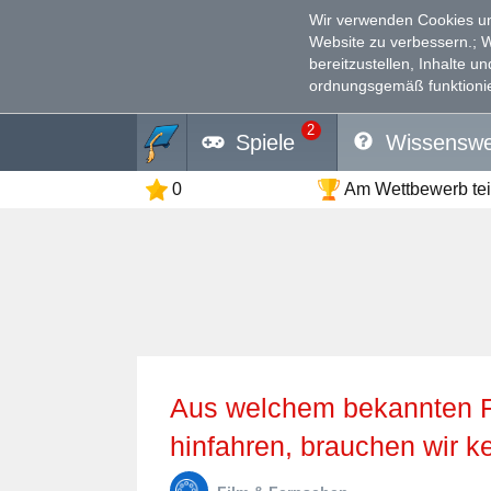
Wir verwenden Cookies un
Website zu verbessern.
; 
bereitzustellen, Inhalte u
ordnungsgemäß funktionie
2
Spiele
Wissenswe
0
Am Wettbewerb te
Aus welchem bekannten Film ist der Spruch "Wo wir
hinfahren, brauchen wir k