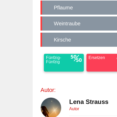
Pflaume
Weintraube
Kirsche
Fünfzig-
Ersetzen
Fünfzig
Autor:
Lena Strauss
Autor