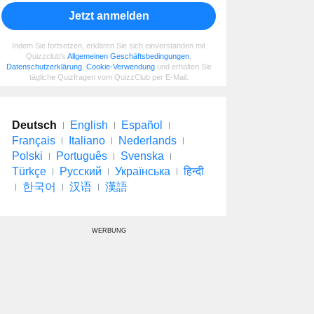
Jetzt anmelden
Indem Sie fortsetzen, erklären Sie sich einverstanden mit
Quizzclub's
Allgemeinen Geschäftsbedingungen
,
Datenschutzerklärung
,
Cookie-Verwendung
und erhalten Sie
tägliche Quizfragen vom QuizzClub per E-Mail.
Deutsch
English
Español
Français
Italiano
Nederlands
Polski
Português
Svenska
Türkçe
Русский
Українська
हिन्दी
한국어
汉语
漢語
WERBUNG