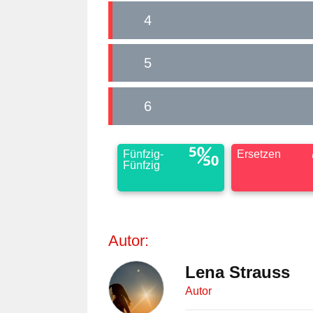
4
5
6
Fünfzig-
Ersetzen
Fünfzig
Autor:
Lena Strauss
Autor