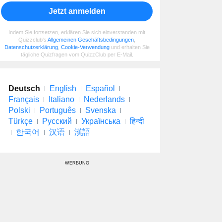
Jetzt anmelden
Indem Sie fortsetzen, erklären Sie sich einverstanden mit
Quizzclub's
Allgemeinen Geschäftsbedingungen
,
Datenschutzerklärung
,
Cookie-Verwendung
und erhalten Sie
tägliche Quizfragen vom QuizzClub per E-Mail.
Deutsch
English
Español
Français
Italiano
Nederlands
Polski
Português
Svenska
Türkçe
Русский
Українська
हिन्दी
한국어
汉语
漢語
WERBUNG