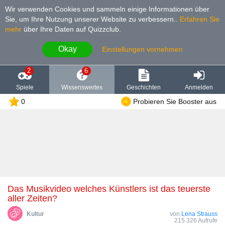
Wir verwenden Cookies und sammeln einige Informationen über
Sie, um Ihre Nutzung unserer Website zu verbessern.
.
Erfahren Sie
mehr
über Ihre Daten auf Quizzclub.
Okay
Einstellungen vornehmen
2
6
Spiele
Wissenswertes
Geschichten
Anmelden
0
Probieren Sie Booster aus
Das Musikvideo welches Künstlers ist das teuerste
aller Zeiten?
Kultur
von
Lena Strauss
215.326 Aufrufe