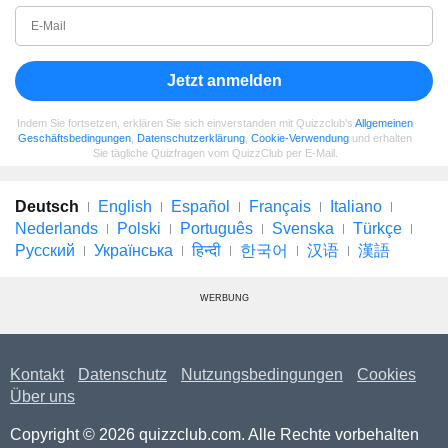
Jetzt anmelden
Indem Sie fortsetzen, erklären Sie sich einverstanden mit Quizzclub's
Allgemeinen
Geschäftsbedingungen
,
Datenschutzerklärung
,
Cookie-Verwendung
und erhalten
Sie tägliche Quizfragen vom QuizzClub per E-Mail.
Deutsch
English
Español
Français
Italiano
Nederlands
Polski
Português
Svenska
Türkçe
Русский
Українська
हिन्दी
한국어
汉语
漢語
WERBUNG
Kontakt
Datenschutz
Nutzungsbedingungen
Cookies
Über uns
Copyright © 2026 quizzclub.com. Alle Rechte vorbehalten