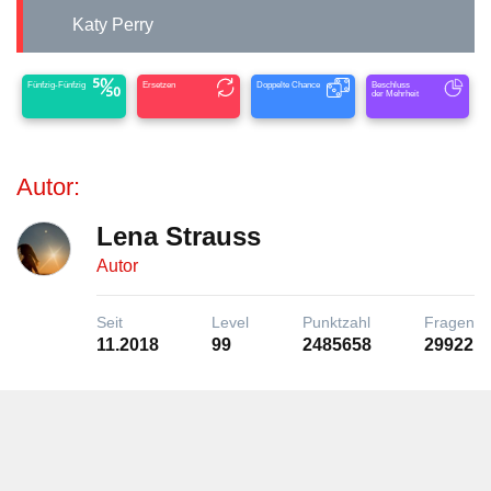
Katy Perry
Fünfzig-Fünfzig
Ersetzen
Doppelte Chance
Beschluss
der Mehrheit
Autor:
Lena Strauss
Autor
Seit
Level
Punktzahl
Fragen
11.2018
99
2485658
29922