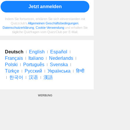
Jetzt anmelden
Indem Sie fortsetzen, erklären Sie sich einverstanden mit
Quizzclub's
Allgemeinen Geschäftsbedingungen
,
Datenschutzerklärung
,
Cookie-Verwendung
und erhalten Sie
tägliche Quizfragen vom QuizzClub per E-Mail.
Deutsch
English
Español
Français
Italiano
Nederlands
Polski
Português
Svenska
Türkçe
Русский
Українська
हिन्दी
한국어
汉语
漢語
WERBUNG