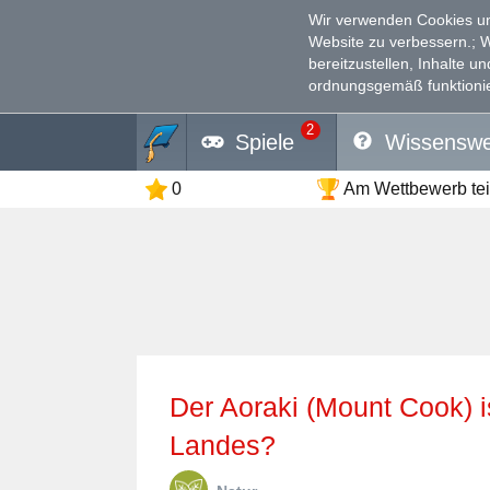
Wir verwenden Cookies un
Website zu verbessern.
; 
bereitzustellen, Inhalte u
ordnungsgemäß funktionie
2
Spiele
Wissenswe
0
Am Wettbewerb te
Der Aoraki (Mount Cook) ist der höchste Berg welches
Landes?