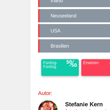
Irland
Neuseeland
USA
Brasilien
Fünfzig-
Ersetzen
Fünfzig
Autor:
Stefanie Kern