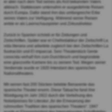
er aber nach dem Tod seines als Arzt bekannten Vaters
abbrach. Stattdessen unternahm er ausgedehnte Reisen
durch Europa. Dafür stand ihm das umfangreiche Erbe
seines Vaters zur Verfügung. Während seiner Reisen
wirkte er als Laienschauspieler und Zirkusdirektor.
Zurück in Spanien schrieb er für Zeitungen und
Zeitschriften. Später war er Chefredakteur der Zeitschrift La
vida literaria und arbeitete zugleich bei den Zeitschriften La
Ilustración und El imparcial. Sein Theaterstück Gente
conocida verhalf ihm zum Durchbruch und begründete
eine glanzvolle Karriere bis zu seinem Tod. Wegen seiner
Verdienste wurde er 1920 Intendant des spanischen
Nationaltheaters.
Mit seinen fast 200 Stücken belebte Benavente das
spanische Theater enorm. Diese Tatsache fand ihre
Würdigung im Jahr 1922 durch die Verleihung des
Nobelpreises für Literatur „für die Erneuerung der
ruhmvollen Tradition des spanischen Theaters“. 1947
wurde er Ehrenpräsident des Internationalen Schriftsteller-