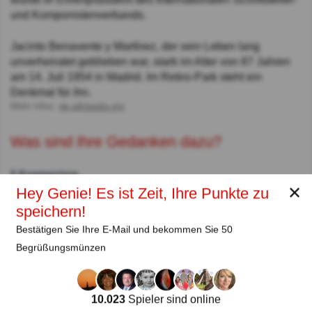
und Komponistenverbands.
Jacinto Benavente y Martínez, der sein Leben lang
unverheiratet geblieben war, starb im Alter von 87 Jahren
am 14. Juli 1954 in Madrid. Im Retiro-Park steht ein
Denkmal für ihn.
Mehr Infos:
de.wikipedia.org
Was sind Ihre Gedanken dazu?
0 Kommentare
✕
Hey Genie! Es ist Zeit, Ihre Punkte zu
speichern!
Autor:
Bestätigen Sie Ihre E-Mail und bekommen Sie 50
Begrüßungsmünzen
Buran
Autor
10.023
Spieler sind online
Seit
Level
Punktzahl
Fragen