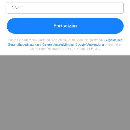
05.2022
86
211349
297
Teilen
auf Facebook
Fortsetzen
Indem Sie fortsetzen, erklären Sie sich einverstanden mit Quizzclub's
Allgemeinen
Geschäftsbedingungen
,
Datenschutzerklärung
,
Cookie-Verwendung
und erhalten
Sie tägliche Quizfragen vom QuizzClub per E-Mail.