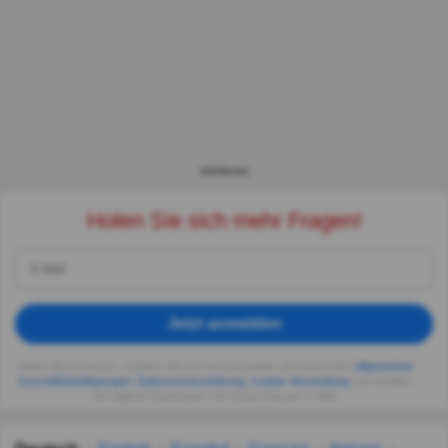
WERBUNG
Holen Sie sich mehr Fragen!
Jetzt anmelden
Indem Sie fortsetzen, erklären Sie sich einverstanden mit Quizzclub's
Allgemeinen
Geschäftsbedingungen
,
Datenschutzerklärung
,
Cookie-Verwendung
und erhalten
Sie tägliche Quizfragen vom QuizzClub per E-Mail.