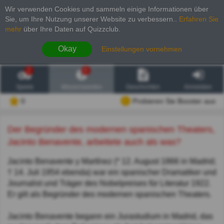
Wir verwenden Cookies und sammeln einige Informationen über
Sie, um Ihre Nutzung unserer Website zu verbessern.
.
Erfahren Sie
mehr
über Ihre Daten auf Quizzclub.
Okay
Einstellungen vornehmen
2
6
Spiele
Wissenswertes
Geschichten
Anmelden
0
Probieren Sie Booster aus
Der Begründer des modernen spanischen Theaters,
Jacinto Benavente, arbeitete auch als was?
Jacinto Benavente y Martínez (* 12. August 1866 in Madrid;
† 14. Juli 1954 ebenda) war ein spanischer Dramatiker und
Journalist und Träger des Nobelpreises für Literatur 1922.
Er gilt als Begründer des modernen spanischen Theaters.
Jacinto Benavente begann ein Jurastudium in Madrid, das