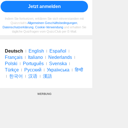
Jetzt anmelden
Indem Sie fortsetzen, erklären Sie sich einverstanden mit
Quizzclub's
Allgemeinen Geschäftsbedingungen
,
Datenschutzerklärung
,
Cookie-Verwendung
und erhalten Sie
tägliche Quizfragen vom QuizzClub per E-Mail.
Deutsch
English
Español
Français
Italiano
Nederlands
Polski
Português
Svenska
Türkçe
Русский
Українська
हिन्दी
한국어
汉语
漢語
WERBUNG