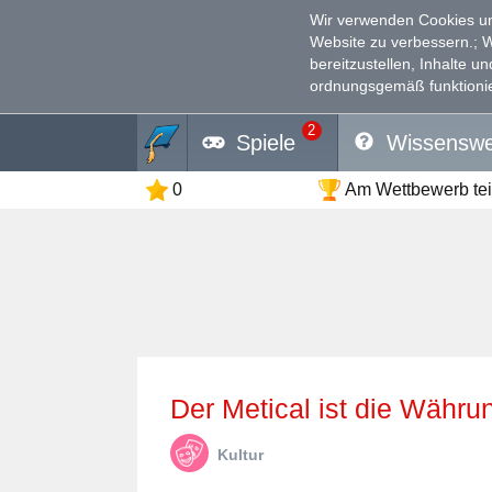
Wir verwenden Cookies un
Website zu verbessern.
; 
bereitzustellen, Inhalte u
ordnungsgemäß funktionie
2
Spiele
Wissenswe
0
Am Wettbewerb te
Der Metical ist die Währu
Kultur